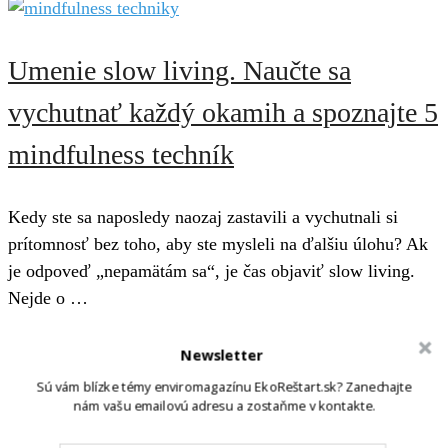
Umenie slow living. Naučte sa
vychutnať každý okamih a spoznajte 5
mindfulness techník
Kedy ste sa naposledy naozaj zastavili a vychutnali si
prítomnosť bez toho, aby ste mysleli na ďalšiu úlohu? Ak
je odpoveď „nepamätám sa“, je čas objaviť slow living.
Nejde o …
Newsletter
rastieme spoločne
Sú vám blízke témy enviromagazínu EkoReštart.sk? Zanechajte
nám vašu emailovú adresu a zostaňme v kontakte.
150 000+
zobrazení stránky mesačne.