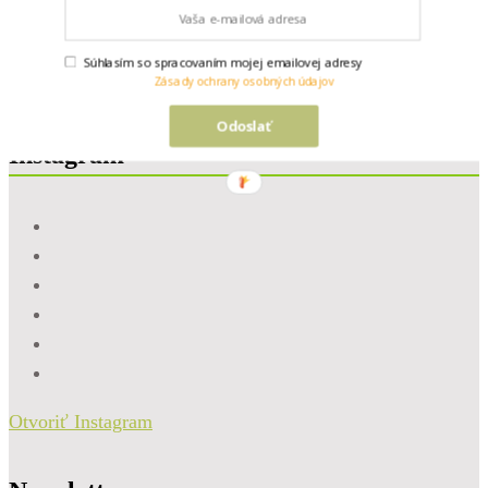
Viac ako
70 000
z vás každý mesiac na stránke.
ĎAKUJEME
, že nás sledujete.
Súhlasím so spracovaním mojej emailovej adresy
Zásady ochrany osobných údajov
O nás
I
Napíšte nám
I
Na stiahnutie
Odoslať
Instagram
Otvoriť Instagram