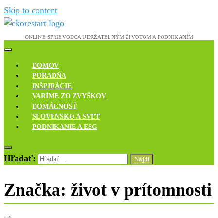
Skip to content
Novinky, rozhovory a inšpirácie
Ekoreštart
DOMOV
PORADŇA
INŠPIRÁCIE
VARÍME ZO ZVYŠKOV
DOMÁCNOSŤ
SLOVENSKO A SVET
PODNIKANIE A ESG
Hľadať:
Značka:
život v prítomnosti