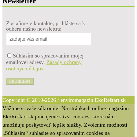
Newsletter
Zostaňme v kontakte, prihláste sa k
odberu nášho newslettra:
Súhlasím so spracovaním mojej
emailovej adresy.
Zásady ochrany
osobných údajov
ODOBERAŤ
Copyright © 2019-2026 / enviromagazín EkoReštart.sk
Vážime si vaše súkromie! Na stránkach online magazínu
EkoReštart.sk pracujeme s tzv. cookies, ktoré nám
umožňujú poskytovať lepšie služby. Zvolením možnosti
„Súhlasím“ súhlasíte so spracovaním cookies na