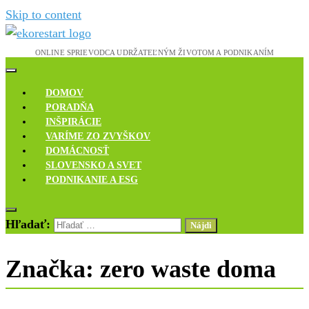
Skip to content
Novinky, rozhovory a inšpirácie
Ekoreštart
DOMOV
PORADŇA
INŠPIRÁCIE
VARÍME ZO ZVYŠKOV
DOMÁCNOSŤ
SLOVENSKO A SVET
PODNIKANIE A ESG
Hľadať:
Značka:
zero waste doma