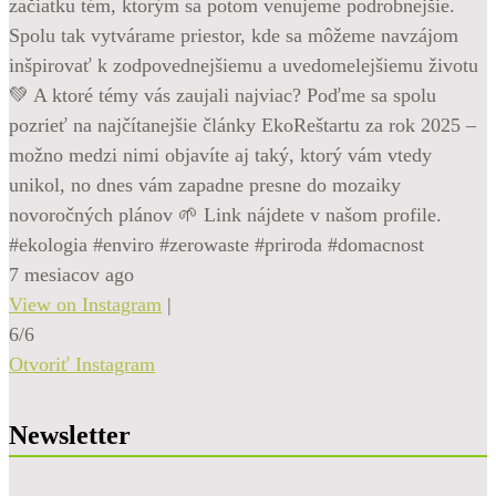
začiatku tém, ktorým sa potom venujeme podrobnejšie.
Spolu tak vytvárame priestor, kde sa môžeme navzájom
inšpirovať k zodpovednejšiemu a uvedomelejšiemu životu
💚 A ktoré témy vás zaujali najviac? Poďme sa spolu
pozrieť na najčítanejšie články EkoReštartu za rok 2025 –
možno medzi nimi objavíte aj taký, ktorý vám vtedy
unikol, no dnes vám zapadne presne do mozaiky
novoročných plánov 🌱 Link nájdete v našom profile.
#ekologia #enviro #zerowaste #priroda #domacnost
7 mesiacov ago
View on Instagram
|
6/6
Otvoriť Instagram
Newsletter