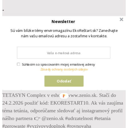
•
Follow
Newsletter
Máme nového partnera a darček pre vás 💚 Sme veľmi
Sú vám blízke témy enviromagazínu EkoReštart.sk? Zanechajte
radi, že sa k našim partnerom najnovšie pridala slovenská
nám vašu emailovú adresu a zostaňme v kontakte.
farmaceutická spoločnosť Zenio Pharmaceuticals, výrobca
výživového doplnku TETASYN Complex, určeného na
komplexnú podporu pri tetánii, svalových kŕčoch či
psychickej nepohode 🌱 Veríme, že skutočná udržateľnosť
Súhlasím so spracovaním mojej emailovej adresy
Zásady ochrany osobných údajov
zahŕňa aj starostlivosť o vlastné zdravie a psychickú
rovnováhu. Preto sme radi, že vám môžeme od nášho
Odoslať
partnera ponúknuť 10% zľavový kód na nákup prípravku
TETASYN Complex v eshope www.zenio.sk. Stačí do
24.2.2026 použiť kód: EKORESTART10. Ak vás zaujíma
téma tetánia, odporúčame sledovať aj instagramový profil
nášho partnera 👉 @zenio.sk #udrzatelnost #tetania
#zerowaste #vyzivovydoplnok #rovnovaha