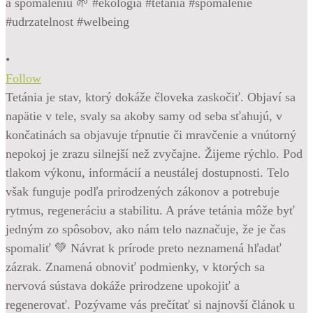
•
Follow
Tetánia je stav, ktorý dokáže človeka zaskočiť. Objaví sa
napätie v tele, svaly sa akoby samy od seba sťahujú, v
končatinách sa objavuje tŕpnutie či mravčenie a vnútorný
nepokoj je zrazu silnejší než zvyčajne. Žijeme rýchlo. Pod
tlakom výkonu, informácií a neustálej dostupnosti. Telo
však funguje podľa prirodzených zákonov a potrebuje
rytmus, regeneráciu a stabilitu. A práve tetánia môže byť
jedným zo spôsobov, ako nám telo naznačuje, že je čas
spomaliť 💚 Návrat k prírode preto neznamená hľadať
zázrak. Znamená obnoviť podmienky, v ktorých sa
nervová sústava dokáže prirodzene upokojiť a
regenerovať. Pozývame vás prečítať si najnovší článok u