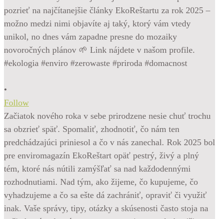
•
Follow
Začiatok nového roka v sebe prirodzene nesie chuť trochu
sa obzrieť späť. Spomaliť, zhodnotiť, čo nám ten
predchádzajúci priniesol a čo v nás zanechal. Rok 2025 bol
pre enviromagazín EkoReštart opäť pestrý, živý a plný
tém, ktoré nás nútili zamýšľať sa nad každodennými
rozhodnutiami. Nad tým, ako žijeme, čo kupujeme, čo
vyhadzujeme a čo sa ešte dá zachrániť, opraviť či využiť
inak. Vaše správy, tipy, otázky a skúsenosti často stoja na