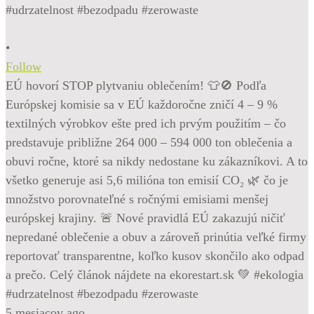
•
Follow
EÚ hovorí STOP plytvaniu oblečením! 👕🚫 Podľa
Európskej komisie sa v EÚ každoročne zničí 4 – 9 %
textilných výrobkov ešte pred ich prvým použitím – čo
predstavuje približne 264 000 – 594 000 ton oblečenia a
obuvi ročne, ktoré sa nikdy nedostane ku zákazníkovi. A to
všetko generuje asi 5,6 milióna ton emisií CO₂ 🌿 čo je
množstvo porovnateľné s ročnými emisiami menšej
európskej krajiny. 🚨 Nové pravidlá EÚ zakazujú ničiť
nepredané oblečenie a obuv a zároveň prinútia veľké firmy
reportovať transparentne, koľko kusov skončilo ako odpad
a prečo. Celý článok nájdete na ekorestart.sk 💚 #ekologia
#udrzatelnost #bezodpadu #zerowaste
5 mesiacov ago