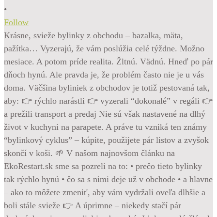
•
Follow
Krásne, svieže bylinky z obchodu – bazalka, mäta,
pažítka… Vyzerajú, že vám poslúžia celé týždne. Možno
mesiace. A potom príde realita. Žltnú. Vädnú. Hneď po pár
dňoch hynú. Ale pravda je, že problém často nie je u vás
doma. Väčšina byliniek z obchodov je totiž pestovaná tak,
aby: 👉 rýchlo narástli 👉 vyzerali “dokonalé” v regáli 👉
a prežili transport a predaj Nie sú však nastavené na dlhý
život v kuchyni na parapete. A práve tu vzniká ten známy
“bylinkový cyklus” – kúpite, použijete pár listov a zvyšok
skončí v koši. 🌱 V našom najnovšom článku na
EkoRestart.sk sme sa pozreli na to: • prečo tieto bylinky
tak rýchlo hynú • čo sa s nimi deje už v obchode • a hlavne
– ako to môžete zmeniť, aby vám vydržali oveľa dlhšie a
boli stále svieže 👉 A úprimne – niekedy stačí pár