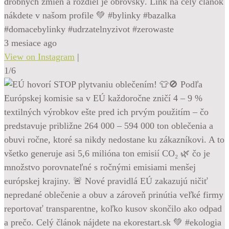
drobných zmien a rozdiel je obrovský. Link na celý článok
nákdete v našom profile 💚 #bylinky #bazalka
#domacebylinky #udrzatelnyzivot #zerowaste
3 mesiace ago
View on Instagram
|
1/6