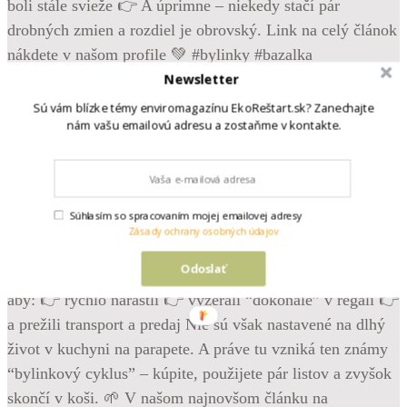
Newsletter
Sú vám blízke témy enviromagazínu EkoReštart.sk? Zanechajte
nám vašu emailovú adresu a zostaňme v kontakte.
•
Follow
Krásne, svieže bylinky z obchodu – bazalka, mäta,
pažítka… Vyzerajú, že vám poslúžia celé týždne. Možno
Súhlasím so spracovaním mojej emailovej adresy
mesiace. A potom príde realita. Žltnú. Vädnú. Hneď po pár
Zásady ochrany osobných údajov
dňoch hynú. Ale pravda je, že problém často nie je u vás
Odoslať
doma. Väčšina byliniek z obchodov je totiž pestovaná tak,
aby: 👉 rýchlo narástli 👉 vyzerali “dokonalé” v regáli 👉
a prežili transport a predaj Nie sú však nastavené na dlhý
život v kuchyni na parapete. A práve tu vzniká ten známy
“bylinkový cyklus” – kúpite, použijete pár listov a zvyšok
skončí v koši. 🌱 V našom najnovšom článku na