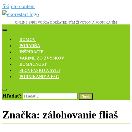
Skip to content
Novinky, rozhovory a inšpirácie
Ekoreštart
DOMOV
PORADŇA
INŠPIRÁCIE
VARÍME ZO ZVYŠKOV
DOMÁCNOSŤ
SLOVENSKO A SVET
PODNIKANIE A ESG
Hľadať:
Značka:
zálohovanie fliaš