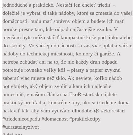
jednoduché a praktické. Nestačí len chcieť triediť –
dôležité je vybrať si také nádoby, ktoré sa zmestia do vašej
domácnosti, budú mať správny objem a budete ich mať
poruke presne tam, kde odpad najčastejšie vzniká. V
menšom byte môžu stačiť kompaktné koše pod linku alebo
do skrinky. Vo väčšej domácnosti sa zas viac oplatia väčšie
nádoby do technickej miestnosti, komory či garáže. A
netreba zabúdať ani na to, že nie každý druh odpadu
potrebuje rovnako veľký kôš – plasty a papier zvyknú
zaberať viac miesta než sklo. Ak neviete, koľko nádob
potrebujete, aký objem zvoliť a kam ich najlepšie
umiestniť, v našom článku na EkoRestart.sk nájdete
praktický prehľad aj konkrétne tipy, ako si triedenie doma
nastaviť tak, aby vám vydržalo dlhodobo 🌿 #ekorestart
#triedenieodpadu #domacnost #prakticketipy
#udrzatelnyzivot
3 dni ago