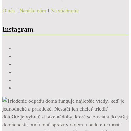
O nás
I
Napíšte nám
I
Na stiahnutie
Instagram