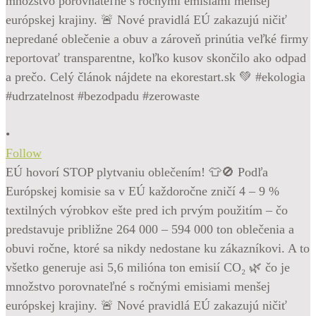
•
Follow
EÚ hovorí STOP plytvaniu oblečením! 👕🚫 Podľa
Európskej komisie sa v EÚ každoročne zničí 4 – 9 %
textilných výrobkov ešte pred ich prvým použitím – čo
predstavuje približne 264 000 – 594 000 ton oblečenia a
obuvi ročne, ktoré sa nikdy nedostane ku zákazníkovi. A to
všetko generuje asi 5,6 milióna ton emisií CO₂ 🌿 čo je
množstvo porovnateľné s ročnými emisiami menšej
európskej krajiny. 🚨 Nové pravidlá EÚ zakazujú ničiť