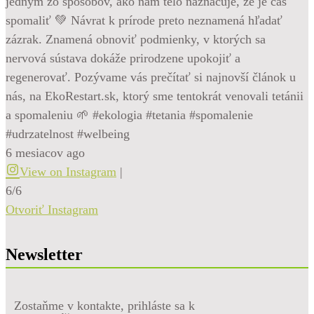
jedným zo spôsobov, ako nám telo naznačuje, že je čas
spomaliť 💚 Návrat k prírode preto neznamená hľadať
zázrak. Znamená obnoviť podmienky, v ktorých sa
nervová sústava dokáže prirodzene upokojiť a
regenerovať. Pozývame vás prečítať si najnovší článok u
nás, na EkoRestart.sk, ktorý sme tentokrát venovali tetánii
a spomaleniu 🌱 #ekologia #tetania #spomalenie
#udrzatelnost #welbeing
6 mesiacov ago
View on Instagram
|
6/6
Otvoriť Instagram
Newsletter
Zostaňme v kontakte, prihláste sa k