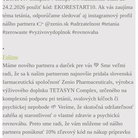
•
Follow
Máme nového partnera a darček pre vás 💚 Sme veľmi
radi, že sa k našim partnerom najnovšie pridala slovenská
farmaceutická spoločnosť Zenio Pharmaceuticals, výrobca
výživového doplnku TETASYN Complex, určeného na
komplexnú podporu pri tetánii, svalových kŕčoch či
psychickej nepohode 🌱 Veríme, že skutočná udržateľnosť
zahŕňa aj starostlivosť o vlastné zdravie a psychickú
rovnováhu. Preto sme radi, že vám môžeme od nášho
partnera ponúknuť 10% zľavový kód na nákup prípravku