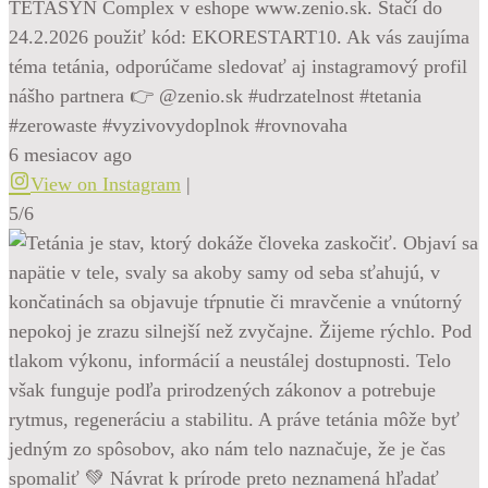
TETASYN Complex v eshope www.zenio.sk. Stačí do
24.2.2026 použiť kód: EKORESTART10. Ak vás zaujíma
téma tetánia, odporúčame sledovať aj instagramový profil
nášho partnera 👉 @zenio.sk #udrzatelnost #tetania
#zerowaste #vyzivovydoplnok #rovnovaha
6 mesiacov ago
View on Instagram
|
5/6