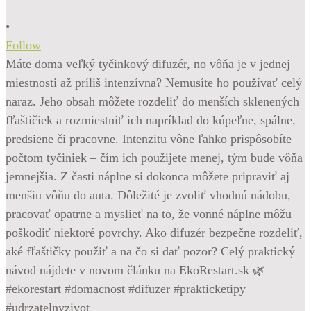
•
Follow
Máte doma veľký tyčinkový difuzér, no vôňa je v jednej
miestnosti až príliš intenzívna? Nemusíte ho používať celý
naraz. Jeho obsah môžete rozdeliť do menších sklenených
fľaštičiek a rozmiestniť ich napríklad do kúpeľne, spálne,
predsiene či pracovne. Intenzitu vône ľahko prispôsobíte
počtom tyčiniek – čím ich použijete menej, tým bude vôňa
jemnejšia. Z časti náplne si dokonca môžete pripraviť aj
menšiu vôňu do auta. Dôležité je zvoliť vhodnú nádobu,
pracovať opatrne a myslieť na to, že vonné náplne môžu
poškodiť niektoré povrchy. Ako difuzér bezpečne rozdeliť,
aké fľaštičky použiť a na čo si dať pozor? Celý praktický
návod nájdete v novom článku na EkoRestart.sk 🌿
#ekorestart #domacnost #difuzer #prakticketipy
#udrzatelnyzivot