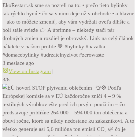
EkoRestart.sk sme sa pozreli na to: • prečo tieto bylinky
tak rýchlo hynú • čo sa s nimi deje už v obchode • a hlavne
– ako to môžete zmeniť, aby vám vydržali oveľa dlhšie a
boli stále svieže 👉 A úprimne – niekedy stačí pár
drobných zmien a rozdiel je obrovský. Link na celý článok
nákdete v našom profile 💚 #bylinky #bazalka
#domacebylinky #udrzatelnyzivot #zerowaste
3 mesiace ago
View on Instagram
|
3/6