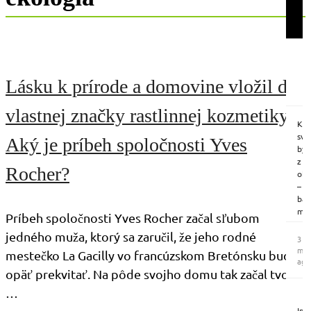
vô
pla
ľah
a
pri
pap
po
zvy
tyč
zab
–
via
čím
Lásku k prírode a domovine vložil do
mie
ich
než
pou
sklo
vlastnej značky rastlinnej kozmetiky.
men
Ak
Krá
tý
nev
svi
Aký je príbeh spoločnosti Yves
bu
koľ
byl
vôň
ná
z
jem
Rocher?
pot
ob
Z
aký
–
čast
ob
baz
náp
zvol
mät
si
Príbeh spoločnosti Yves Rocher začal sľubom
a
paž
dok
ka
jedného muža, ktorý sa zaručil, že jeho rodné
Vyz
3
mô
ich
že
mes
pri
mestečko La Gacilly vo francúzskom Bretónsku bude
naj
vá
ago
aj
umi
opäť prekvitať. Na pôde svojho domu tak začal tvoriť
pos
men
v
cel
vôň
…
na
V
týž
do
člá
Ins
Mo