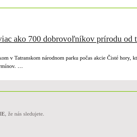
 viac ako 700 dobrovoľníkov prírodu od
kom v Tatranskom národnom parku počas akcie Čisté hory, kt
termínov. …
ME
, že nás sledujete.