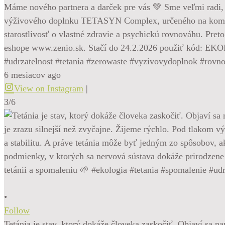
Máme nového partnera a darček pre vás 💚 Sme veľmi radi, 
výživového doplnku TETASYN Complex, určeného na komplexn
starostlivosť o vlastné zdravie a psychickú rovnováhu. 
eshope www.zenio.sk. Stačí do 24.2.2026 použiť kód: EKO
#udrzatelnost #tetania #zerowaste #vyzivovydoplnok #rovn
6 mesiacov ago
View on Instagram
|
3/6
•
Follow
Tetánia je stav, ktorý dokáže človeka zaskočiť. Objaví sa na