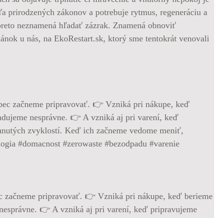
dľa prirodzených zákonov a potrebuje rytmus, regeneráciu a
e preto neznamená hľadať zázrak. Znamená obnoviť
ánok u nás, na EkoRestart.sk, ktorý sme tentokrát venovali
bec začneme pripravovať. 👉 Vzniká pri nákupe, keď berieme
nesprávne. 👉 A vzniká aj pri varení, keď pripravujeme