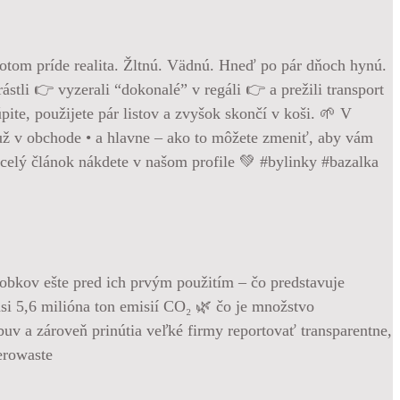
otom príde realita. Žltnú. Vädnú. Hneď po pár dňoch hynú.
ástli 👉 vyzerali “dokonalé” v regáli 👉 a prežili transport
ite, použijete pár listov a zvyšok skončí v koši. 🌱 V
e už v obchode • a hlavne – ako to môžete zmeniť, aby vám
a celý článok nákdete v našom profile 💚 #bylinky #bazalka