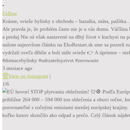
•
Follow
Krásne, svieže bylinky z obchodu – bazalka, mäta, pažítka
Ale pravda je, že problém často nie je u vás doma. Väčšina b
a predaj Nie sú však nastavené na dlhý život v kuchyni na p
našom najnovšom článku na EkoRestart.sk sme sa pozreli na 
vydržali oveľa dlhšie a boli stále svieže 👉 A úprimne – ni
#domacebylinky #udrzatelnyzivot #zerowaste
3 mesiace ago
View on Instagram
|
1/6