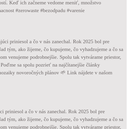
klostí. Keď ich začneme vedome meniť, množstvo
omacnost #zerowaste #bezodpadu #varenie
i priniesol a čo v nás zanechal. Rok 2025 bol pre
Nad tým, ako žijeme, čo kupujeme, čo vyhadzujeme a čo sa
potom venujeme podrobnejšie. Spolu tak vytvárame priestor,