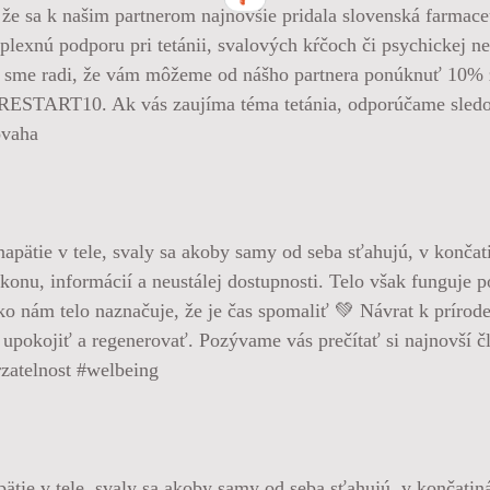
že sa k našim partnerom najnovšie pridala slovenská farmace
ú podporu pri tetánii, svalových kŕčoch či psychickej nep
Preto sme radi, že vám môžeme od nášho partnera ponúknuť 
RESTART10. Ak vás zaujíma téma tetánia, odporúčame sledov
ovaha
pätie v tele, svaly sa akoby samy od seba sťahujú, v končatin