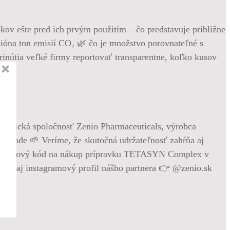
ov ešte pred ich prvým použitím – čo predstavuje približne
ilióna ton emisií CO₂ 🌿 čo je množstvo porovnateľné s
inútia veľké firmy reportovať transparentne, koľko kusov