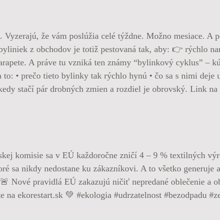
… Vyzerajú, že vám poslúžia celé týždne. Možno mesiace. A p
yliniek z obchodov je totiž pestovaná tak, aby: 👉 rýchlo nar
arapete. A práve tu vzniká ten známy “bylinkový cyklus” – kúp
to: • prečo tieto bylinky tak rýchlo hynú • čo sa s nimi dej
ekedy stačí pár drobných zmien a rozdiel je obrovský. Link n