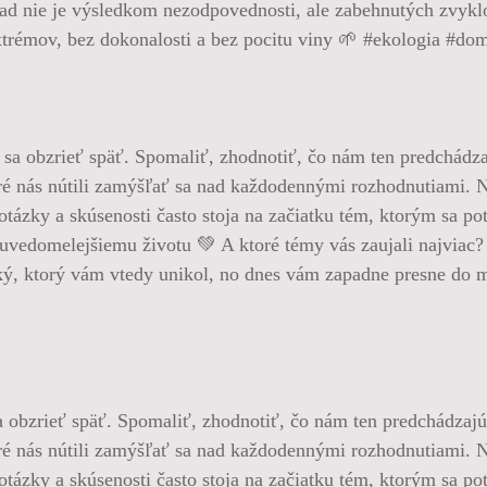
dpad nie je výsledkom nezodpovednosti, ale zabehnutých zvy
xtrémov, bez dokonalosti a bez pocitu viny 🌱 #ekologia #d
 obzrieť späť. Spomaliť, zhodnotiť, čo nám ten predchádzajúc
oré nás nútili zamýšľať sa nad každodennými rozhodnutiami. 
, otázky a skúsenosti často stoja na začiatku tém, ktorým sa 