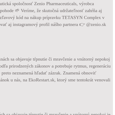
utická spoločnosť Zenio Pharmaceuticals, výrobca
ohode 🌱 Veríme, že skutočná udržateľnosť zahŕňa aj
10% zľavový kód na nákup prípravku TETASYN Complex v
ať aj instagramový profil nášho partnera 👉 @zenio.sk
ách sa objavuje tŕpnutie či mravčenie a vnútorný nepokoj je