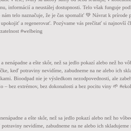
nu, informácií a neustálej dostupnosti. Telo však funguje po
o nám telo naznačuje, že je čas spomaliť 💚 Návrat k prírod
upokojiť a regenerovať. Pozývame vás prečítať si najnovší čl
rzatelnost #welbeing
nenápadne a ešte skôr, než sa jedlo pokazí alebo než ho vô
ď potraviny nevidíme, zabudneme na ne alebo ich skladujeme 