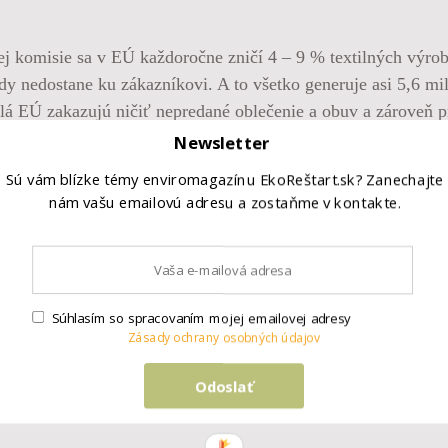
komisie sa v EÚ každoročne zničí 4 – 9 % textilných výrobk
kdy nedostane ku zákazníkovi. A to všetko generuje asi 5,6 m
á EÚ zakazujú ničiť nepredané oblečenie a obuv a zároveň pr
art.sk 💚 #ekologia #udrzatelnost #bezodpadu #zerowaste
Newsletter
Sú vám blízke témy enviromagazínu EkoReštart.sk? Zanechajte
nám vašu emailovú adresu a zostaňme v kontakte.
Súhlasím so spracovaním mojej emailovej adresy
Zásady ochrany osobných údajov
Odoslať