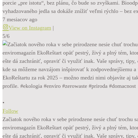
porcie „pre istotu“, bez plánu, čo bude so zvyškami. Bioo
vyhadzovaného jedla sa dokáže znížiť veľmi rýchlo – bez e
7 mesiacov ago
View on Instagram
|
5/6
•
Follow
Začiatok nového roka v sebe prirodzene nesie chuť trochu sa
enviromagazín EkoReštart opäť pestrý, živý a plný tém, kt
ešte dá zachrániť, opraviť či využiť inak. Vaše správy, tipy