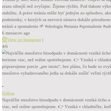
zrazu silnejší než zvyčajne. Žijeme rýchlo. Pod tlakom výko
stabilitu. A práve tetánia môže byť jedným zo spôsobov, ak
podmienky, v ktorých sa nervová sústava dokáže prirodzene 
tetánii a spomaleniu 🌱 #ekologia #tetania #spomalenie #ud
6 mesiacov ago
View on Instagram
|
4/6
•
Follow
Najväčšie množstvo bioodpadu v domácnosti vzniká ticho a 
viac, než reálne spotrebujeme. 👉 Vzniká v chladničke, ke