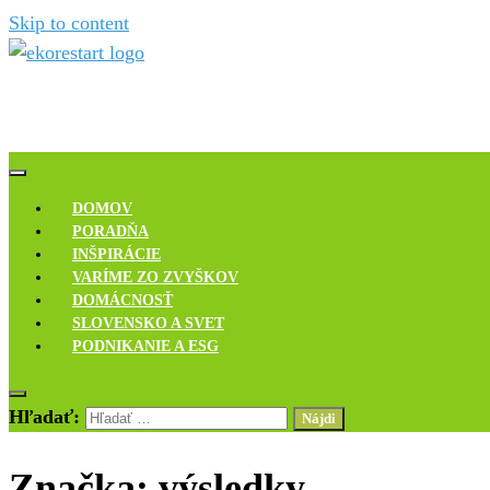
Skip to content
Novinky, rozhovory a inšpirácie
Ekoreštart
DOMOV
PORADŇA
INŠPIRÁCIE
VARÍME ZO ZVYŠKOV
DOMÁCNOSŤ
SLOVENSKO A SVET
PODNIKANIE A ESG
Hľadať:
Značka:
výsledky