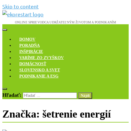
Skip to content
Novinky, rozhovory a inšpirácie
Ekoreštart
DOMOV
PORADŇA
INŠPIRÁCIE
VARÍME ZO ZVYŠKOV
DOMÁCNOSŤ
SLOVENSKO A SVET
PODNIKANIE A ESG
Hľadať:
Značka:
šetrenie energií