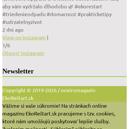
aby vám vydržalo dlhodobo 🌿 #ekorestart
#triedenieodpadu #domacnost #prakticketipy
#udrzatelnyzivot
2 dni ago
View on Instagram
|
1/6
Otvoriť Instagram
Newsletter
Copyright © 2019-2026 / enviromagazín
EkoReštart.sk
Vážime si vaše súkromie! Na stránkach online
magazínu EkoReštart.sk pracujeme s tzv. cookies,
ktoré nám umožňujú poskytovať lepšie služby.
Zvolením možnosti „Súhlasím“ súhlasíte so