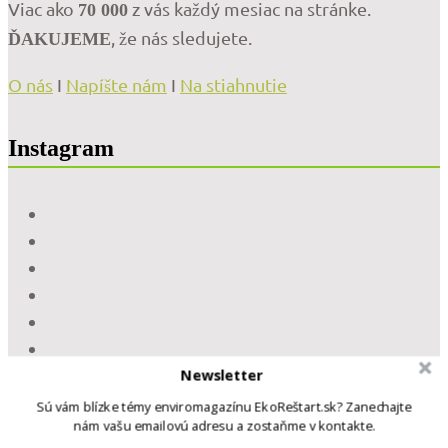
Viac ako
z vás každý mesiac na stránke.
70 000
, že nás sledujete.
ĎAKUJEME
O nás
I
Napíšte nám
I
Na stiahnutie
Instagram
Newsletter
Sú vám blízke témy enviromagazínu EkoReštart.sk? Zanechajte
nám vašu emailovú adresu a zostaňme v kontakte.