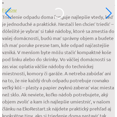
•
j
Follow
Triedenie odpadu doma funguje najlepšie vtedy, keď
m
je jednoduché a praktické. Nestačí len chcieť triediť –
dôležité je vybrať si také nádoby, ktoré sa zmestia do
vašej domácnosti, budú mať správny objem a budete
ich mať poruke presne tam, kde odpad najčastejšie
vzniká. V menšom byte môžu stačiť kompaktné koše
pod linku alebo do skrinky. Vo väčšej domácnosti sa
zas viac oplatia väčšie nádoby do technickej
miestnosti, komory či garáže. A netreba zabúdať ani
b
na to, že nie každý druh odpadu potrebuje rovnako
veľký kôš – plasty a papier zvyknú zaberať viac miesta
než sklo. Ak neviete, koľko nádob potrebujete, aký
objem zvoliť a kam ich najlepšie umiestniť, v našom
článku na EkoRestart.sk nájdete praktický prehľad aj
konkrétne tipy, ako si triedenie doma nastaviť tak,