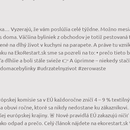
ítka… Vyzerajú, že vám poslúžia celé týždne. Možno mesi
s doma. Väčšina byliniek z obchodov je totiž pestovaná t
avené na dlhý život v kuchyni na parapete. A práve tu vzn
ku na EkoRestart.sk sme sa pozreli na to: • prečo tieto b
 dlhšie a boli stále svieže 👉 A úprimne – niekedy stačí
 #domacebylinky #udrzatelnyzivot #zerowaste