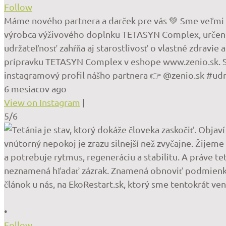
Follow
Máme nového partnera a darček pre vás 💚 Sme veľmi r
výrobca výživového doplnku TETASYN Complex, určenéh
udržateľnosť zahŕňa aj starostlivosť o vlastné zdrav
prípravku TETASYN Complex v eshope www.zenio.sk. St
instagramový profil nášho partnera 👉 @zenio.sk #u
6 mesiacov ago
View on Instagram
|
5/6
•
Follow