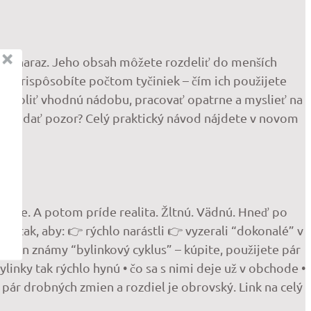
celý naraz. Jeho obsah môžete rozdeliť do menších
hko prispôsobíte počtom tyčiniek – čím ich použijete
je zvoliť vhodnú nádobu, pracovať opatrne a myslieť na
čo si dať pozor? Celý praktický návod nájdete v novom