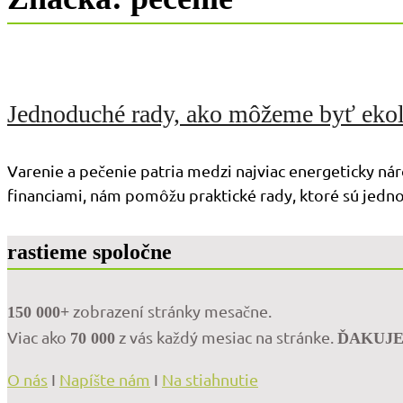
Jednoduché rady, ako môžeme byť ekolog
Varenie a pečenie patria medzi najviac energeticky nár
financiami, nám pomôžu praktické rady, ktoré sú jed
rastieme spoločne
zobrazení stránky mesačne.
150 000+
Viac ako
z vás každý mesiac na stránke.
70 000
ĎAKUJ
O nás
I
Napíšte nám
I
Na stiahnutie