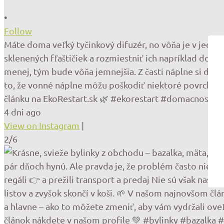
•
Follow
Máte doma veľký tyčinkový difuzér, no vôňa je v jednej
sklenených fľaštičiek a rozmiestniť ich napríklad do k
menej, tým bude vôňa jemnejšia. Z časti náplne si dok
to, že vonné náplne môžu poškodiť niektoré povrchy. Ak
článku na EkoRestart.sk 🌿 #ekorestart #domacnost #d
4 dni ago
View on Instagram
|
2/6