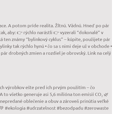
ace. A potom príde realita. Žltnú. Vädnú. Hneď po pár
ak, aby: 👉 rýchlo narástli 👉 vyzerali “dokonalé” v
iká ten známy “bylinkový cyklus” – kúpite, použijete pár
ylinky tak rýchlo hynú • čo sa s nimi deje už v obchode •
 pár drobných zmien a rozdiel je obrovský. Link na celý