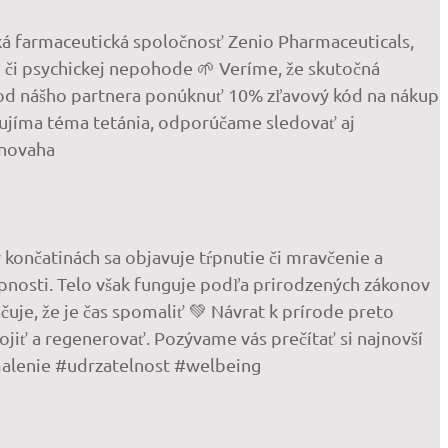
ká farmaceutická spoločnosť Zenio Pharmaceuticals,
či psychickej nepohode 🌱 Veríme, že skutočná
e od nášho partnera ponúknuť 10% zľavový kód na nákup
ujíma téma tetánia, odporúčame sledovať aj
vnovaha