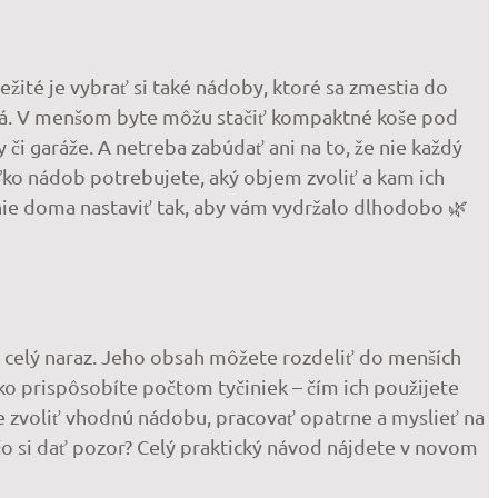
ežité je vybrať si také nádoby, ktoré sa zmestia do
iká. V menšom byte môžu stačiť kompaktné koše pod
 či garáže. A netreba zabúdať ani na to, že nie každý
oľko nádob potrebujete, aký objem zvoliť a kam ich
denie doma nastaviť tak, aby vám vydržalo dlhodobo 🌿