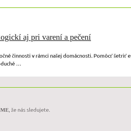
ickí aj pri varení a pečení
očné činnosti v rámci našej domácnosti. Pomôcť šetriť e
noduché …
, že nás sledujete.
EME