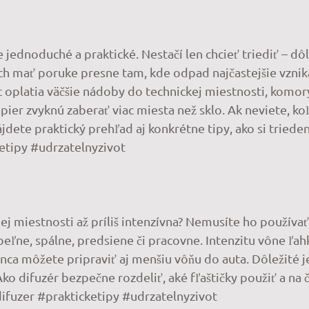
jednoduché a praktické. Nestačí len chcieť triediť – dôl
ch mať poruke presne tam, kde odpad najčastejšie vzn
c oplatia väčšie nádoby do technickej miestnosti, komory
pier zvyknú zaberať viac miesta než sklo. Ak neviete, k
ájdete praktický prehľad aj konkrétne tipy, ako si trie
tipy #udrzatelnyzivot