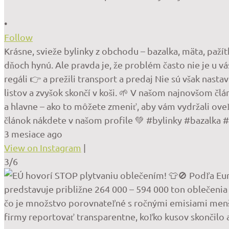
•
Follow
Krásne, svieže bylinky z obchodu – bazalka, mäta, paž
dňoch hynú. Ale pravda je, že problém často nie je u vá
regáli 👉 a prežili transport a predaj Nie sú však nast
listov a zvyšok skončí v koši. 🌱 V našom najnovšom člán
a hlavne – ako to môžete zmeniť, aby vám vydržali oveľa
článok nákdete v našom profile 💚 #bylinky #bazalka
3 mesiace ago
View on Instagram
|
3/6