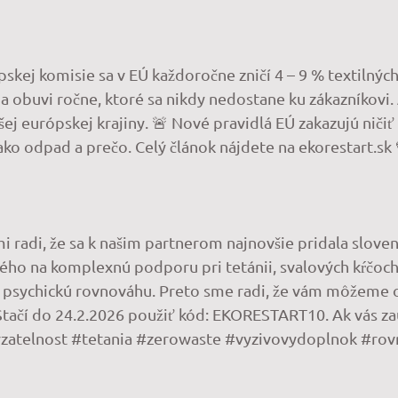
kej komisie sa v EÚ každoročne zničí 4 – 9 % textilnýc
a obuvi ročne, ktoré sa nikdy nedostane ku zákazníkovi. 
 európskej krajiny. 🚨 Nové pravidlá EÚ zakazujú ničiť
 ako odpad a prečo. Celý článok nájdete na ekorestart.