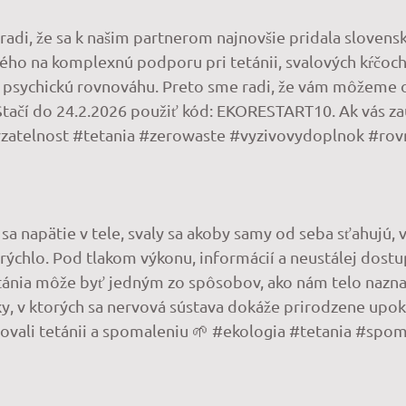
adi, že sa k našim partnerom najnovšie pridala slovens
o na komplexnú podporu pri tetánii, svalových kŕčoch 
ie a psychickú rovnováhu. Preto sme radi, že vám môžem
ačí do 24.2.2026 použiť kód: EKORESTART10. Ak vás za
drzatelnost #tetania #zerowaste #vyzivovydoplnok #ro