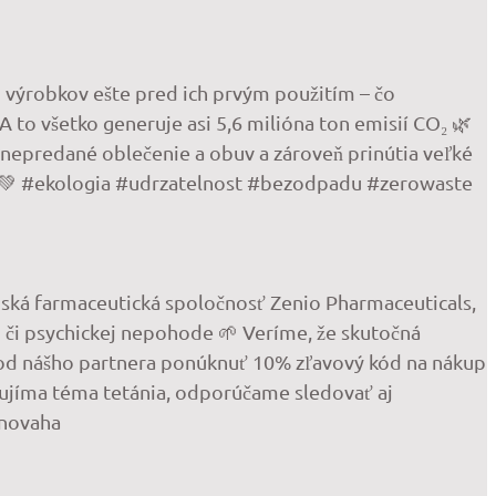
h výrobkov ešte pred ich prvým použitím – čo
A to všetko generuje asi 5,6 milióna ton emisií CO₂ 🌿
 nepredané oblečenie a obuv a zároveň prinútia veľké
sk 💚 #ekologia #udrzatelnost #bezodpadu #zerowaste