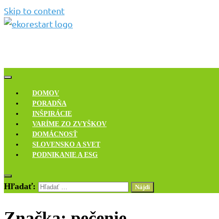
Skip to content
Novinky, rozhovory a inšpirácie
Ekoreštart
DOMOV
PORADŇA
INŠPIRÁCIE
VARÍME ZO ZVYŠKOV
DOMÁCNOSŤ
SLOVENSKO A SVET
PODNIKANIE A ESG
Hľadať:
Značka:
pečenie