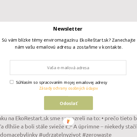
 miestnosti až príliš intenzívna? Nemusíte ho používať 
Newsletter
úpeľne, spálne, predsiene či pracovne. Intenzitu vône ľa
Sú vám blízke témy enviromagazínu EkoReštart.sk? Zanechajte
onca môžete pripraviť aj menšiu vôňu do auta. Dôležité 
nám vašu emailovú adresu a zostaňme v kontakte.
o difuzér bezpečne rozdeliť, aké fľaštičky použiť a na 
ifuzer #prakticketipy #udrzatelnyzivot
Súhlasím so spracovaním mojej emailovej adresy
Zásady ochrany osobných údajov
Odoslať