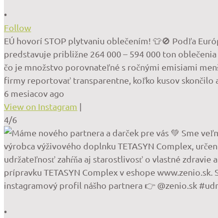
•
Follow
EÚ hovorí STOP plytvaniu oblečením! 👕🚫 Podľa Európs
predstavuje približne 264 000 – 594 000 ton oblečenia 
čo je množstvo porovnateľné s ročnými emisiami menšej
firmy reportovať transparentne, koľko kusov skončilo
6 mesiacov ago
View on Instagram
|
4/6
•