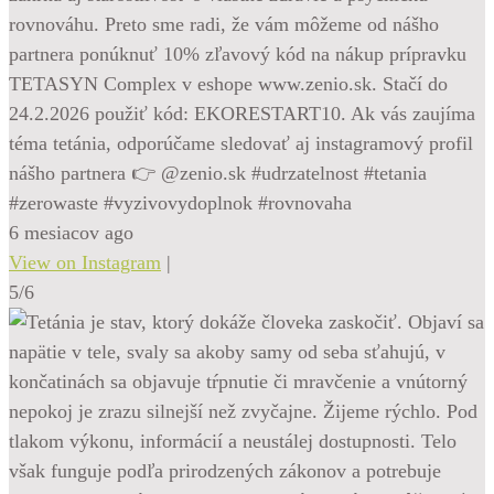
rovnováhu. Preto sme radi, že vám môžeme od nášho
partnera ponúknuť 10% zľavový kód na nákup prípravku
TETASYN Complex v eshope www.zenio.sk. Stačí do
24.2.2026 použiť kód: EKORESTART10. Ak vás zaujíma
téma tetánia, odporúčame sledovať aj instagramový profil
nášho partnera 👉 @zenio.sk #udrzatelnost #tetania
#zerowaste #vyzivovydoplnok #rovnovaha
6 mesiacov ago
View on Instagram
|
5/6