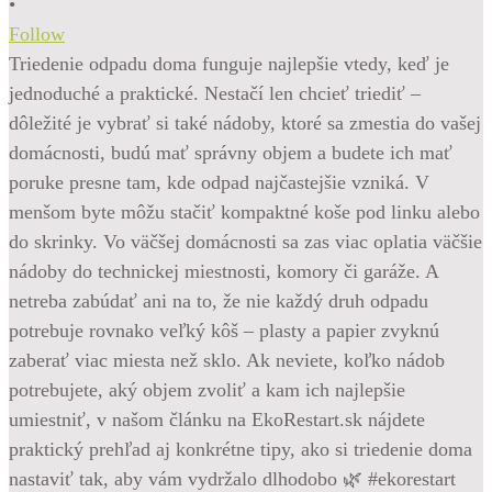
•
Follow
Triedenie odpadu doma funguje najlepšie vtedy, keď je
jednoduché a praktické. Nestačí len chcieť triediť –
dôležité je vybrať si také nádoby, ktoré sa zmestia do vašej
domácnosti, budú mať správny objem a budete ich mať
poruke presne tam, kde odpad najčastejšie vzniká. V
menšom byte môžu stačiť kompaktné koše pod linku alebo
do skrinky. Vo väčšej domácnosti sa zas viac oplatia väčšie
nádoby do technickej miestnosti, komory či garáže. A
netreba zabúdať ani na to, že nie každý druh odpadu
potrebuje rovnako veľký kôš – plasty a papier zvyknú
zaberať viac miesta než sklo. Ak neviete, koľko nádob
potrebujete, aký objem zvoliť a kam ich najlepšie
umiestniť, v našom článku na EkoRestart.sk nájdete
praktický prehľad aj konkrétne tipy, ako si triedenie doma
nastaviť tak, aby vám vydržalo dlhodobo 🌿 #ekorestart