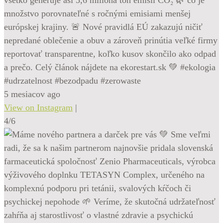
množstvo porovnateľné s ročnými emisiami menšej
európskej krajiny. 🚨 Nové pravidlá EÚ zakazujú ničiť
nepredané oblečenie a obuv a zároveň prinútia veľké firmy
reportovať transparentne, koľko kusov skončilo ako odpad
a prečo. Celý článok nájdete na ekorestart.sk 💚 #ekologia
#udrzatelnost #bezodpadu #zerowaste
5 mesiacov ago
View on Instagram
|
4/6