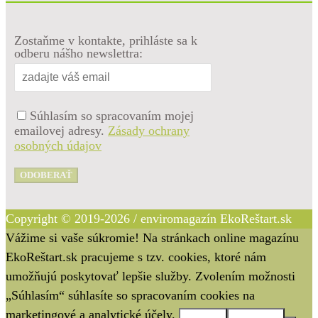
Zostaňme v kontakte, prihláste sa k
odberu nášho newslettra:
Súhlasím so spracovaním mojej
emailovej adresy.
Zásady ochrany
osobných údajov
ODOBERAŤ
Copyright © 2019-2026 / enviromagazín EkoReštart.sk
Vážime si vaše súkromie! Na stránkach online magazínu
EkoReštart.sk pracujeme s tzv. cookies, ktoré nám
umožňujú poskytovať lepšie služby. Zvolením možnosti
„Súhlasím“ súhlasíte so spracovaním cookies na
marketingové a analytické účely.
Súhlasím
Nesúhlasím