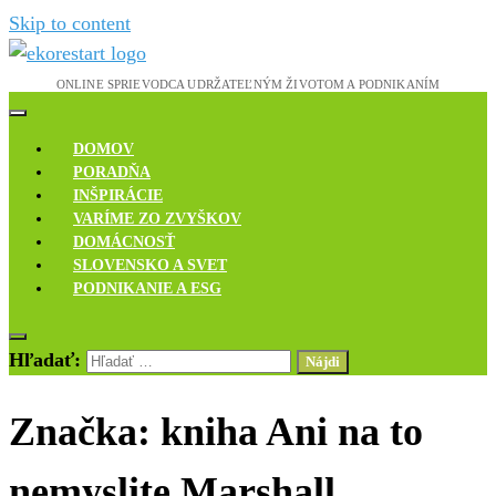
Skip to content
Novinky, rozhovory a inšpirácie
Ekoreštart
DOMOV
PORADŇA
INŠPIRÁCIE
VARÍME ZO ZVYŠKOV
DOMÁCNOSŤ
SLOVENSKO A SVET
PODNIKANIE A ESG
Hľadať:
Značka:
kniha Ani na to
nemyslite Marshall