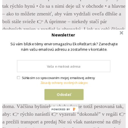
Newsletter
Sú vám blízke témy enviromagazínu EkoReštart.sk? Zanechajte
nám vašu emailovú adresu a zostaňme v kontakte.
•
Follow
Krásne, svieže bylinky z obchodu – bazalka, mäta,
Súhlasím so spracovaním mojej emailovej adresy
pažítka… Vyzerajú, že vám poslúžia celé týždne. Možno
Zásady ochrany osobných údajov
mesiace. A potom príde realita. Žltnú. Vädnú. Hneď po pár
Odoslať
dňoch hynú. Ale pravda je, že problém často nie je u vás
doma. Väčšina byliniek z obchodov je totiž pestovaná tak,
POWERED BY
aby: 👉 rýchlo narástli 👉 vyzerali “dokonalé” v regáli 👉
a prežili transport a predaj Nie sú však nastavené na dlhý