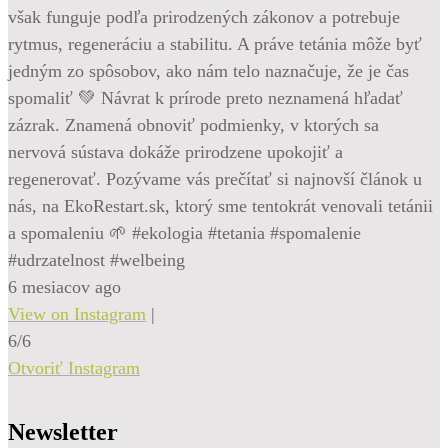
však funguje podľa prirodzených zákonov a potrebuje
rytmus, regeneráciu a stabilitu. A práve tetánia môže byť
jedným zo spôsobov, ako nám telo naznačuje, že je čas
spomaliť 💚 Návrat k prírode preto neznamená hľadať
zázrak. Znamená obnoviť podmienky, v ktorých sa
nervová sústava dokáže prirodzene upokojiť a
regenerovať. Pozývame vás prečítať si najnovší článok u
nás, na EkoRestart.sk, ktorý sme tentokrát venovali tetánii
a spomaleniu 🌱 #ekologia #tetania #spomalenie
#udrzatelnost #welbeing
6 mesiacov ago
View on Instagram
|
6/6
Otvoriť Instagram
Newsletter