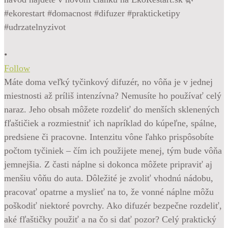
•
Follow
Máte doma veľký tyčinkový difuzér, no vôňa je v jednej
miestnosti až príliš intenzívna? Nemusíte ho používať celý
naraz. Jeho obsah môžete rozdeliť do menších sklenených
fľaštičiek a rozmiestniť ich napríklad do kúpeľne, spálne,
predsiene či pracovne. Intenzitu vône ľahko prispôsobíte
počtom tyčiniek – čím ich použijete menej, tým bude vôňa
jemnejšia. Z časti náplne si dokonca môžete pripraviť aj
menšiu vôňu do auta. Dôležité je zvoliť vhodnú nádobu,
pracovať opatrne a myslieť na to, že vonné náplne môžu
poškodiť niektoré povrchy. Ako difuzér bezpečne rozdeliť,
aké fľaštičky použiť a na čo si dať pozor? Celý praktický