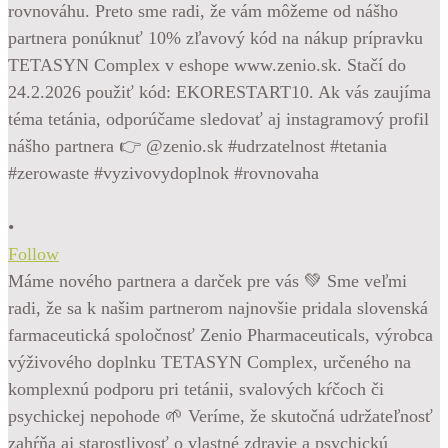
•
Follow
Máme nového partnera a darček pre vás 💚 Sme veľmi
radi, že sa k našim partnerom najnovšie pridala slovenská
farmaceutická spoločnosť Zenio Pharmaceuticals, výrobca
výživového doplnku TETASYN Complex, určeného na
komplexnú podporu pri tetánii, svalových kŕčoch či
psychickej nepohode 🌱 Veríme, že skutočná udržateľnosť
zahŕňa aj starostlivosť o vlastné zdravie a psychickú