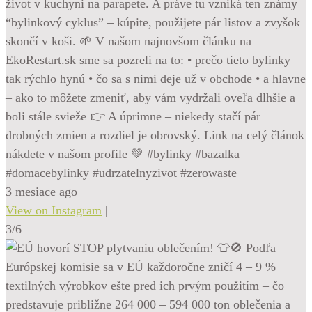
život v kuchyni na parapete. A práve tu vzniká ten známy
“bylinkový cyklus” – kúpite, použijete pár listov a zvyšok
skončí v koši. 🌱 V našom najnovšom článku na
EkoRestart.sk sme sa pozreli na to: • prečo tieto bylinky
tak rýchlo hynú • čo sa s nimi deje už v obchode • a hlavne
– ako to môžete zmeniť, aby vám vydržali oveľa dlhšie a
boli stále svieže 👉 A úprimne – niekedy stačí pár
drobných zmien a rozdiel je obrovský. Link na celý článok
nákdete v našom profile 💚 #bylinky #bazalka
#domacebylinky #udrzatelnyzivot #zerowaste
3 mesiace ago
View on Instagram
|
3/6