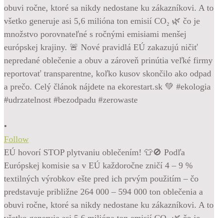
•
Follow
EÚ hovorí STOP plytvaniu oblečením! 👕🚫 Podľa
Európskej komisie sa v EÚ každoročne zničí 4 – 9 %
textilných výrobkov ešte pred ich prvým použitím – čo
predstavuje približne 264 000 – 594 000 ton oblečenia a
obuvi ročne, ktoré sa nikdy nedostane ku zákazníkovi. A to
všetko generuje asi 5,6 milióna ton emisií CO₂ 🌿 čo je