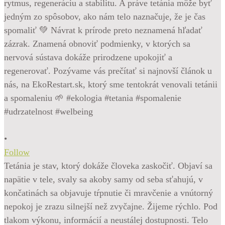
•
Follow
Tetánia je stav, ktorý dokáže človeka zaskočiť. Objaví sa
napätie v tele, svaly sa akoby samy od seba sťahujú, v
končatinách sa objavuje tŕpnutie či mravčenie a vnútorný
nepokoj je zrazu silnejší než zvyčajne. Žijeme rýchlo. Pod
tlakom výkonu, informácií a neustálej dostupnosti. Telo