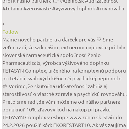
•
Follow
Máme nového partnera a darček pre vás 💚 Sme
veľmi radi, že sa k našim partnerom najnovšie pridala
slovenská farmaceutická spoločnosť Zenio
Pharmaceuticals, výrobca výživového doplnku
TETASYN Complex, určeného na komplexnú podporu
pri tetánii, svalových kŕčoch či psychickej nepohode
🌱 Veríme, že skutočná udržateľnosť zahŕňa aj
starostlivosť o vlastné zdravie a psychickú rovnováhu.
Preto sme radi, že vám môžeme od nášho partnera
ponúknuť 10% zľavový kód na nákup prípravku
TETASYN Complex v eshope www.zenio.sk. Stačí do
24.2.2026 použiť kód: EKORESTART10. Ak vás zaujíma