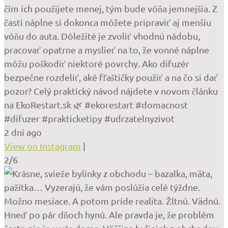
čím ich použijete menej, tým bude vôňa jemnejšia. Z
časti náplne si dokonca môžete pripraviť aj menšiu
vôňu do auta. Dôležité je zvoliť vhodnú nádobu,
pracovať opatrne a myslieť na to, že vonné náplne
môžu poškodiť niektoré povrchy. Ako difuzér
bezpečne rozdeliť, aké fľaštičky použiť a na čo si dať
pozor? Celý praktický návod nájdete v novom článku
na EkoRestart.sk 🌿 #ekorestart #domacnost
#difuzer #prakticketipy #udrzatelnyzivot
2 dni ago
View on Instagram
|
2/6