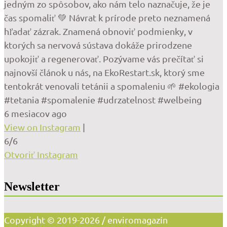
jedným zo spôsobov, ako nám telo naznačuje, že je
čas spomaliť 💚 Návrat k prírode preto neznamená
hľadať zázrak. Znamená obnoviť podmienky, v
ktorých sa nervová sústava dokáže prirodzene
upokojiť a regenerovať. Pozývame vás prečítať si
najnovší článok u nás, na EkoRestart.sk, ktorý sme
tentokrát venovali tetánii a spomaleniu 🌱 #ekologia
#tetania #spomalenie #udrzatelnost #welbeing
6 mesiacov ago
View on Instagram
|
6/6
Otvoriť Instagram
Newsletter
Copyright © 2019-2026 / enviromagazín