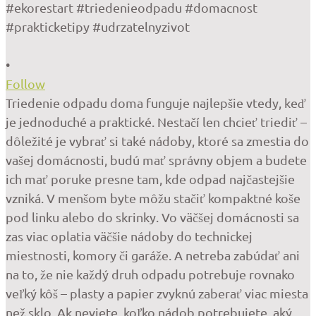
•
Follow
Triedenie odpadu doma funguje najlepšie vtedy, keď
je jednoduché a praktické. Nestačí len chcieť triediť –
dôležité je vybrať si také nádoby, ktoré sa zmestia do
vašej domácnosti, budú mať správny objem a budete
ich mať poruke presne tam, kde odpad najčastejšie
vzniká. V menšom byte môžu stačiť kompaktné koše
pod linku alebo do skrinky. Vo väčšej domácnosti sa
zas viac oplatia väčšie nádoby do technickej
miestnosti, komory či garáže. A netreba zabúdať ani
na to, že nie každý druh odpadu potrebuje rovnako
veľký kôš – plasty a papier zvyknú zaberať viac miesta
než sklo. Ak neviete, koľko nádob potrebujete, aký