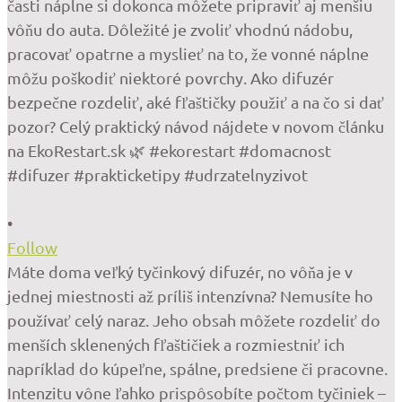
•
Follow
Máte doma veľký tyčinkový difuzér, no vôňa je v
jednej miestnosti až príliš intenzívna? Nemusíte ho
používať celý naraz. Jeho obsah môžete rozdeliť do
menších sklenených fľaštičiek a rozmiestniť ich
napríklad do kúpeľne, spálne, predsiene či pracovne.
Intenzitu vône ľahko prispôsobíte počtom tyčiniek –