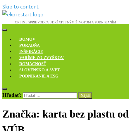
Skip to content
Novinky, rozhovory a inšpirácie
Ekoreštart
DOMOV
PORADŇA
INŠPIRÁCIE
VARÍME ZO ZVYŠKOV
DOMÁCNOSŤ
SLOVENSKO A SVET
PODNIKANIE A ESG
Hľadať:
Značka:
karta bez plastu od
VÚB