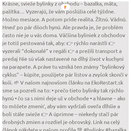
Krásne, svieže bylinky z obchodu – bazalka, mäta,
pažítka… Vyzerajú, že vám poslúžia celé týždne.
Možno mesiace. A potom príde realita. Žltnú. Vädnú.
Hneď po pár dňoch hynú. Ale pravda je, že problém
často nie je u vás doma. Väčšina byliniek z obchodov
je totiž pestovaná tak, aby: 👉 rýchlo narástli 👉
vyzerali “dokonalé” v regáli 👉 a prežili transport a
predaj Nie sú však nastavené na dlhý život v kuchyni
na parapete. A práve tu vzniká ten známy “bylinkový
cyklus” – kúpite, použijete pár listov a zvyšok skončí v
koši. 🌱 V našom najnovšom článku na EkoRestart.sk
sme sa pozreli na to: • prečo tieto bylinky tak rýchlo
hynú • čo sa s nimi deje už v obchode • a hlavne – ako
to môžete zmeniť, aby vám vydržali oveľa dlhšie a
boli stále svieže 👉 A úprimne – niekedy stačí pár
drobných zmien a rozdiel je obrovský. Link na celý
článok nákdete v našom profile 💚 #bylinky #bazalka