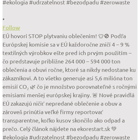
•
Follow
EÚ hovorí STOP plytvaniu oblečením! 👕🚫 Podľa
Európskej komisie sa v EÚ každoročne zničí 4 – 9 %
textilných výrobkov ešte pred ich prvým použitím –
čo predstavuje približne 264 000 – 594 000 ton
oblečenia a obuvi ročne, ktoré sa nikdy nedostane ku
zákazníkovi. A to všetko generuje asi 5,6 milióna ton
emisií CO₂ 🌿 čo je množstvo porovnateľné s ročnými
emisiami menšej európskej krajiny. 🚨 Nové pravidlá
EÚ zakazujú ničiť nepredané oblečenie a obuv a
zároveň prinútia veľké firmy reportovať
transparentne, koľko kusov skončilo ako odpad a
prečo. Celý článok nájdete na ekorestart.sk 💚
#ekologia #udrzatelnost #bezodpadu #zerowaste