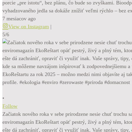
porcie „pre istotu“, bez plánu, čo bude so zvyškami. Bioo
vyhadzovaného jedla sa dokáže znížiť veľmi rýchlo – bez e
7 mesiacov ago
View on Instagram
|
5/6
•
Follow
Začiatok nového roka v sebe prirodzene nesie chuť trochu sa
enviromagazín EkoReštart opäť pestrý, živý a plný tém, kt
ešte dá zachrániť, opraviť či využiť inak. Vaše správy, tipy