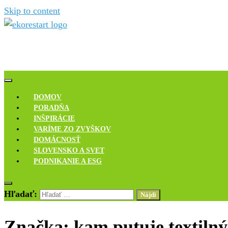
Skip to content
Novinky, rozhovory a inšpirácie
Ekoreštart
DOMOV
PORADŇA
INŠPIRÁCIE
VARÍME ZO ZVYŠKOV
DOMÁCNOSŤ
SLOVENSKO A SVET
PODNIKANIE A ESG
Hľadať:
Značka:
kam putuje textiln