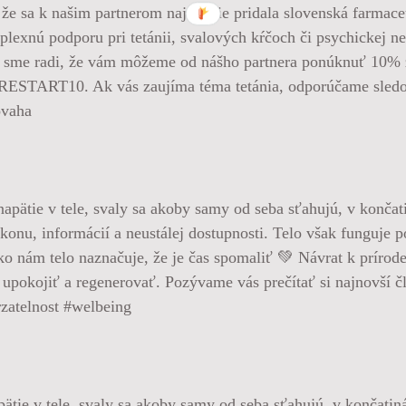
že sa k našim partnerom najnovšie pridala slovenská farmace
ú podporu pri tetánii, svalových kŕčoch či psychickej nep
Preto sme radi, že vám môžeme od nášho partnera ponúknuť 
RESTART10. Ak vás zaujíma téma tetánia, odporúčame sledov
ovaha
pätie v tele, svaly sa akoby samy od seba sťahujú, v končatin