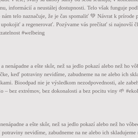
nu, informácií a neustálej dostupnosti. Telo však funguje po
o nám telo naznačuje, že je čas spomaliť 💚 Návrat k prírod
upokojiť a regenerovať. Pozývame vás prečítať si najnovší čl
rzatelnost #welbeing
nenápadne a ešte skôr, než sa jedlo pokazí alebo než ho vô
ď potraviny nevidíme, zabudneme na ne alebo ich skladujeme 