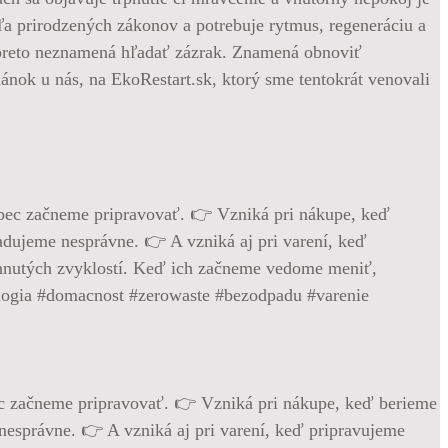
dľa prirodzených zákonov a potrebuje rytmus, regeneráciu a
e preto neznamená hľadať zázrak. Znamená obnoviť
ánok u nás, na EkoRestart.sk, ktorý sme tentokrát venovali
bec začneme pripravovať. 👉 Vzniká pri nákupe, keď berieme
nesprávne. 👉 A vzniká aj pri varení, keď pripravujeme