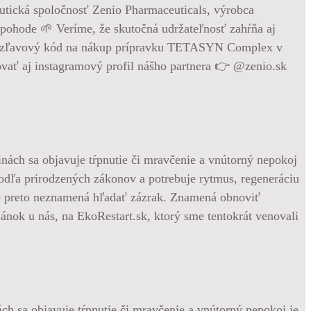
utická spoločnosť Zenio Pharmaceuticals, výrobca
ohode 🌱 Veríme, že skutočná udržateľnosť zahŕňa aj
10% zľavový kód na nákup prípravku TETASYN Complex v
ať aj instagramový profil nášho partnera 👉 @zenio.sk
ách sa objavuje tŕpnutie či mravčenie a vnútorný nepokoj je