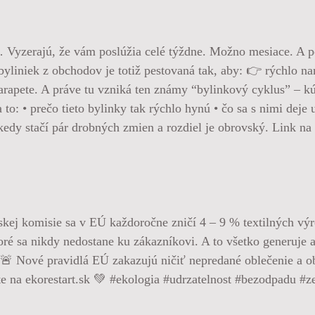
… Vyzerajú, že vám poslúžia celé týždne. Možno mesiace. A p
yliniek z obchodov je totiž pestovaná tak, aby: 👉 rýchlo nar
arapete. A práve tu vzniká ten známy “bylinkový cyklus” – kúp
to: • prečo tieto bylinky tak rýchlo hynú • čo sa s nimi dej
ekedy stačí pár drobných zmien a rozdiel je obrovský. Link n