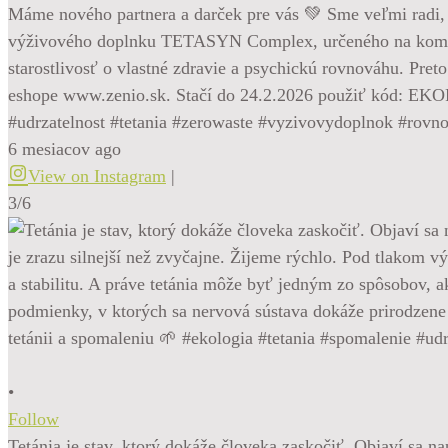
Máme nového partnera a darček pre vás 💚 Sme veľmi radi, 
výživového doplnku TETASYN Complex, určeného na komplexn
starostlivosť o vlastné zdravie a psychickú rovnováhu. 
eshope www.zenio.sk. Stačí do 24.2.2026 použiť kód: EKO
#udrzatelnost #tetania #zerowaste #vyzivovydoplnok #rovn
6 mesiacov ago
View on Instagram
|
3/6
•
Follow
Tetánia je stav, ktorý dokáže človeka zaskočiť. Objaví sa na