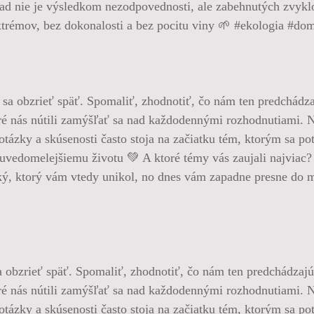
dpad nie je výsledkom nezodpovednosti, ale zabehnutých zvy
xtrémov, bez dokonalosti a bez pocitu viny 🌱 #ekologia #d
 obzrieť späť. Spomaliť, zhodnotiť, čo nám ten predchádzajúc
oré nás nútili zamýšľať sa nad každodennými rozhodnutiami. 
, otázky a skúsenosti často stoja na začiatku tém, ktorým sa 