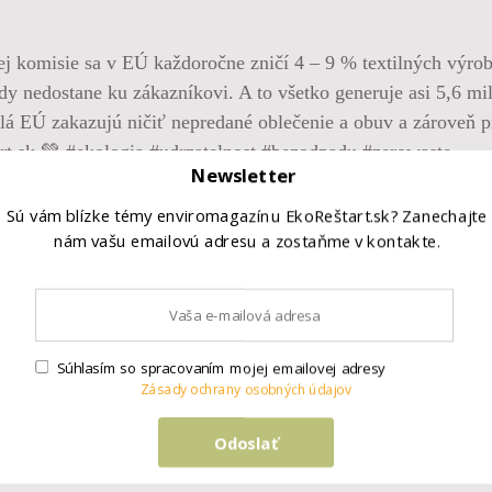
komisie sa v EÚ každoročne zničí 4 – 9 % textilných výrobk
kdy nedostane ku zákazníkovi. A to všetko generuje asi 5,6 m
á EÚ zakazujú ničiť nepredané oblečenie a obuv a zároveň pr
art.sk 💚 #ekologia #udrzatelnost #bezodpadu #zerowaste
Newsletter
Sú vám blízke témy enviromagazínu EkoReštart.sk? Zanechajte
nám vašu emailovú adresu a zostaňme v kontakte.
Súhlasím so spracovaním mojej emailovej adresy
Zásady ochrany osobných údajov
Odoslať