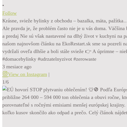
•
Follow
Krásne, svieže bylinky z obchodu – bazalka, mäta, pažítka
Ale pravda je, že problém často nie je u vás doma. Väčšina b
a predaj Nie sú však nastavené na dlhý život v kuchyni na p
našom najnovšom článku na EkoRestart.sk sme sa pozreli na 
vydržali oveľa dlhšie a boli stále svieže 👉 A úprimne – ni
#domacebylinky #udrzatelnyzivot #zerowaste
3 mesiace ago
View on Instagram
|
1/6