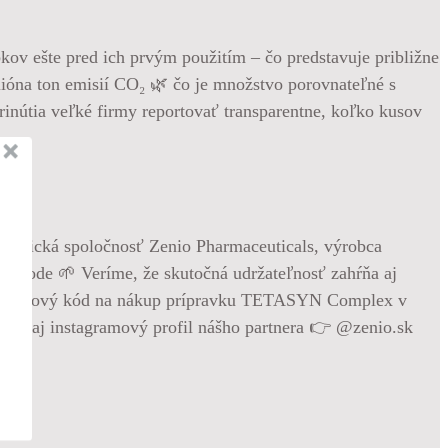
ov ešte pred ich prvým použitím – čo predstavuje približne
ilióna ton emisií CO₂ 🌿 čo je množstvo porovnateľné s
inútia veľké firmy reportovať transparentne, koľko kusov