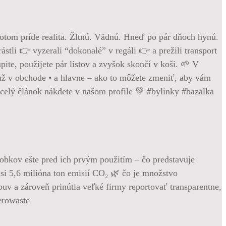
otom príde realita. Žltnú. Vädnú. Hneď po pár dňoch hynú.
ástli 👉 vyzerali “dokonalé” v regáli 👉 a prežili transport
ite, použijete pár listov a zvyšok skončí v koši. 🌱 V
e už v obchode • a hlavne – ako to môžete zmeniť, aby vám
a celý článok nákdete v našom profile 💚 #bylinky #bazalka