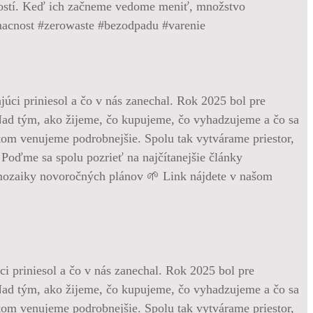
klostí. Keď ich začneme vedome meniť, množstvo
omacnost #zerowaste #bezodpadu #varenie
i priniesol a čo v nás zanechal. Rok 2025 bol pre
Nad tým, ako žijeme, čo kupujeme, čo vyhadzujeme a čo sa
potom venujeme podrobnejšie. Spolu tak vytvárame priestor,