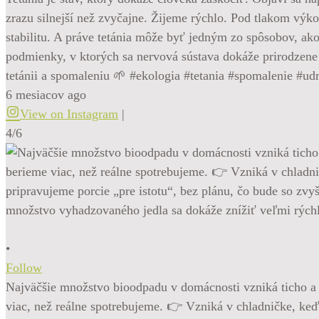
zrazu silnejší než zvyčajne. Žijeme rýchlo. Pod tlakom výko
stabilitu. A práve tetánia môže byť jedným zo spôsobov, ak
podmienky, v ktorých sa nervová sústava dokáže prirodzene 
tetánii a spomaleniu 🌱 #ekologia #tetania #spomalenie #ud
6 mesiacov ago
View on Instagram
|
4/6
•
Follow
Najväčšie množstvo bioodpadu v domácnosti vzniká ticho a 
viac, než reálne spotrebujeme. 👉 Vzniká v chladničke, ke