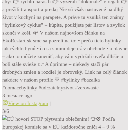
aby: 👉 rýchlo narástli 👉 vyzerali “dokonalé” v regáli 👉
a prežili transport a predaj Nie sú však nastavené na dlhý
život v kuchyni na parapete. A práve tu vzniká ten známy
“bylinkový cyklus” – kúpite, použijete pár listov a zvyšok
skončí v koši. 🌱 V našom najnovšom článku na
EkoRestart.sk sme sa pozreli na to: • prečo tieto bylinky
tak rýchlo hynú • čo sa s nimi deje už v obchode • a hlavne
– ako to môžete zmeniť, aby vám vydržali oveľa dlhšie a
boli stále svieže 👉 A úprimne – niekedy stačí pár
drobných zmien a rozdiel je obrovský. Link na celý článok
nákdete v našom profile 💚 #bylinky #bazalka
#domacebylinky #udrzatelnyzivot #zerowaste
3 mesiace ago
View on Instagram
|
3/6