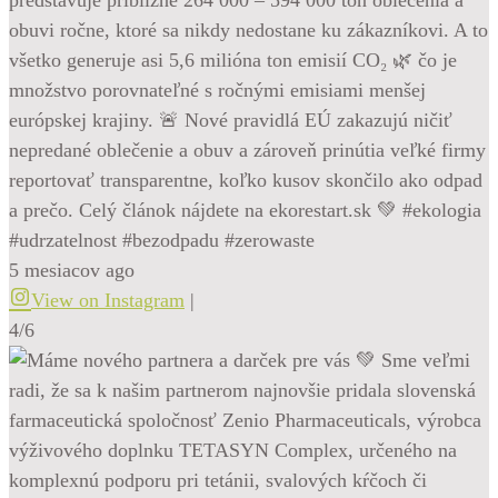
obuvi ročne, ktoré sa nikdy nedostane ku zákazníkovi. A to
všetko generuje asi 5,6 milióna ton emisií CO₂ 🌿 čo je
množstvo porovnateľné s ročnými emisiami menšej
európskej krajiny. 🚨 Nové pravidlá EÚ zakazujú ničiť
nepredané oblečenie a obuv a zároveň prinútia veľké firmy
reportovať transparentne, koľko kusov skončilo ako odpad
a prečo. Celý článok nájdete na ekorestart.sk 💚 #ekologia
#udrzatelnost #bezodpadu #zerowaste
5 mesiacov ago
View on Instagram
|
4/6