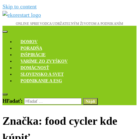
Skip to content
Novinky, rozhovory a inšpirácie
Ekoreštart
DOMOV
PORADŇA
INŠPIRÁCIE
VARÍME ZO ZVYŠKOV
DOMÁCNOSŤ
SLOVENSKO A SVET
PODNIKANIE A ESG
Hľadať:
Značka:
food cycler kde
kúpiť