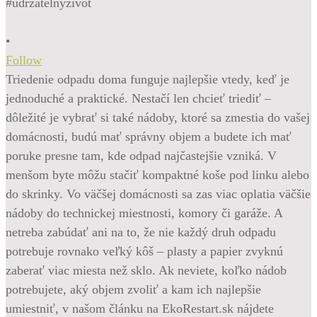
•
Follow
Triedenie odpadu doma funguje najlepšie vtedy, keď je
jednoduché a praktické. Nestačí len chcieť triediť –
dôležité je vybrať si také nádoby, ktoré sa zmestia do vašej
domácnosti, budú mať správny objem a budete ich mať
poruke presne tam, kde odpad najčastejšie vzniká. V
menšom byte môžu stačiť kompaktné koše pod linku alebo
do skrinky. Vo väčšej domácnosti sa zas viac oplatia väčšie
nádoby do technickej miestnosti, komory či garáže. A
netreba zabúdať ani na to, že nie každý druh odpadu
potrebuje rovnako veľký kôš – plasty a papier zvyknú
zaberať viac miesta než sklo. Ak neviete, koľko nádob
potrebujete, aký objem zvoliť a kam ich najlepšie
umiestniť, v našom článku na EkoRestart.sk nájdete