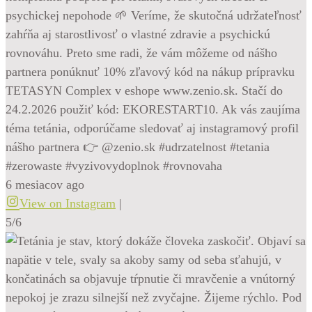
psychickej nepohode 🌱 Veríme, že skutočná udržateľnosť
zahŕňa aj starostlivosť o vlastné zdravie a psychickú
rovnováhu. Preto sme radi, že vám môžeme od nášho
partnera ponúknuť 10% zľavový kód na nákup prípravku
TETASYN Complex v eshope www.zenio.sk. Stačí do
24.2.2026 použiť kód: EKORESTART10. Ak vás zaujíma
téma tetánia, odporúčame sledovať aj instagramový profil
nášho partnera 👉 @zenio.sk #udrzatelnost #tetania
#zerowaste #vyzivovydoplnok #rovnovaha
6 mesiacov ago
View on Instagram
|
5/6