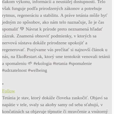
•
Follow
Tetánia je stav, ktorý dokáže človeka zaskočiť. Objaví sa
napätie v tele, svaly sa akoby samy od seba sťahujú, v
končatinách sa objavuje tŕpnutie či mravčenie a vnútorný