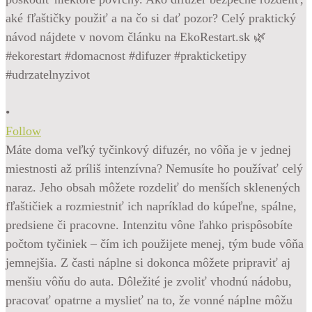
•
Follow
Máte doma veľký tyčinkový difuzér, no vôňa je v jednej
miestnosti až príliš intenzívna? Nemusíte ho používať celý
naraz. Jeho obsah môžete rozdeliť do menších sklenených
fľaštičiek a rozmiestniť ich napríklad do kúpeľne, spálne,
predsiene či pracovne. Intenzitu vône ľahko prispôsobíte
počtom tyčiniek – čím ich použijete menej, tým bude vôňa
jemnejšia. Z časti náplne si dokonca môžete pripraviť aj
menšiu vôňu do auta. Dôležité je zvoliť vhodnú nádobu,
pracovať opatrne a myslieť na to, že vonné náplne môžu