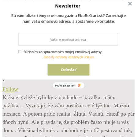
Newsletter
Sú vám blízke témy enviromagazínu EkoReštart.sk? Zanechajte
nám vašu emailovú adresu a zostaňme v kontakte.
Súhlasím so spracovaním mojej emailovej adresy
Zásady ochrany osobných údajov
Odoslať
•
POWERED BY
Follow
Krásne, svieže bylinky z obchodu – bazalka, mäta,
pažítka… Vyzerajú, že vám poslúžia celé týždne. Možno
mesiace. A potom príde realita. Žltnú. Vädnú. Hneď po pár
dňoch hynú. Ale pravda je, že problém často nie je u vás
doma. Väčšina byliniek z obchodov je totiž pestovaná tak,