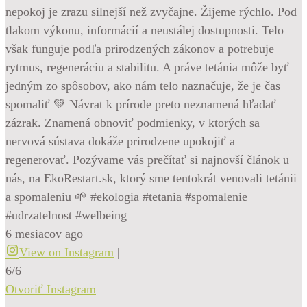
nepokoj je zrazu silnejší než zvyčajne. Žijeme rýchlo. Pod
tlakom výkonu, informácií a neustálej dostupnosti. Telo
však funguje podľa prirodzených zákonov a potrebuje
rytmus, regeneráciu a stabilitu. A práve tetánia môže byť
jedným zo spôsobov, ako nám telo naznačuje, že je čas
spomaliť 💚 Návrat k prírode preto neznamená hľadať
zázrak. Znamená obnoviť podmienky, v ktorých sa
nervová sústava dokáže prirodzene upokojiť a
regenerovať. Pozývame vás prečítať si najnovší článok u
nás, na EkoRestart.sk, ktorý sme tentokrát venovali tetánii
a spomaleniu 🌱 #ekologia #tetania #spomalenie
#udrzatelnost #welbeing
6 mesiacov ago
View on Instagram
|
6/6
Otvoriť Instagram