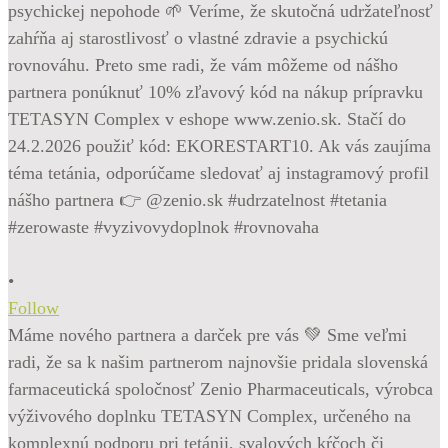
•
Follow
Máme nového partnera a darček pre vás 💚 Sme veľmi
radi, že sa k našim partnerom najnovšie pridala slovenská
farmaceutická spoločnosť Zenio Pharmaceuticals, výrobca
výživového doplnku TETASYN Complex, určeného na
komplexnú podporu pri tetánii, svalových kŕčoch či