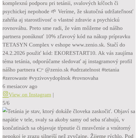
komplexnú podporu pri tetánii, svalových kŕčoch či
psychickej nepohode 🌱 Veríme, že skutočná udržateľnosť
zahŕňa aj starostlivosť o vlastné zdravie a psychickú
rovnováhu. Preto sme radi, že vám môžeme od nášho
partnera ponúknuť 10% zľavový kód na nákup prípravku
TETASYN Complex v eshope www.zenio.sk. Stačí do
24.2.2026 použiť kód: EKORESTART10. Ak vás zaujíma
téma tetánia, odporúčame sledovať aj instagramový profil
nášho partnera 👉 @zenio.sk #udrzatelnost #tetania
#zerowaste #vyzivovydoplnok #rovnovaha
6 mesiacov ago
View on Instagram
|
5/6