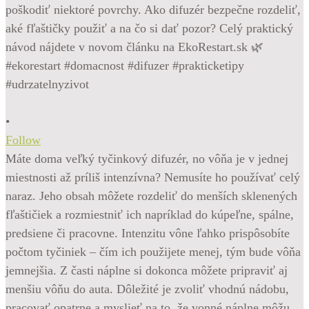
•
Follow
Máte doma veľký tyčinkový difuzér, no vôňa je v jednej
miestnosti až príliš intenzívna? Nemusíte ho používať celý
naraz. Jeho obsah môžete rozdeliť do menších sklenených
fľaštičiek a rozmiestniť ich napríklad do kúpeľne, spálne,
predsiene či pracovne. Intenzitu vône ľahko prispôsobíte
počtom tyčiniek – čím ich použijete menej, tým bude vôňa
jemnejšia. Z časti náplne si dokonca môžete pripraviť aj
menšiu vôňu do auta. Dôležité je zvoliť vhodnú nádobu,
pracovať opatrne a myslieť na to, že vonné náplne môžu