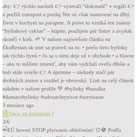
aby: 👉 rýchlo narástli 👉 vyzerali “dokonalé” v regáli 👉
a prežili transport a predaj Nie sú však nastavené na dlhý
život v kuchyni na parapete. A práve tu vzniká ten známy
“bylinkový cyklus” – kúpite, použijete pár listov a zvyšok
skončí v koši. 🌱 V našom najnovšom článku na
EkoRestart.sk sme sa pozreli na to: • prečo tieto bylinky
tak rýchlo hynú • čo sa s nimi deje už v obchode • a hlavne
– ako to môžete zmeniť, aby vám vydržali oveľa dlhšie a
boli stále svieže 👉 A úprimne – niekedy stačí pár
drobných zmien a rozdiel je obrovský. Link na celý článok
nákdete v našom profile 💚 #bylinky #bazalka
#domacebylinky #udrzatelnyzivot #zerowaste
3 mesiace ago
View on Instagram
|
3/6