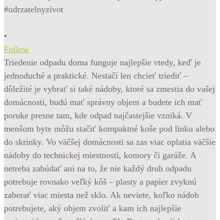
•
Follow
Triedenie odpadu doma funguje najlepšie vtedy, keď je
jednoduché a praktické. Nestačí len chcieť triediť –
dôležité je vybrať si také nádoby, ktoré sa zmestia do vašej
domácnosti, budú mať správny objem a budete ich mať
poruke presne tam, kde odpad najčastejšie vzniká. V
menšom byte môžu stačiť kompaktné koše pod linku alebo
do skrinky. Vo väčšej domácnosti sa zas viac oplatia väčšie
nádoby do technickej miestnosti, komory či garáže. A
netreba zabúdať ani na to, že nie každý druh odpadu
potrebuje rovnako veľký kôš – plasty a papier zvyknú
zaberať viac miesta než sklo. Ak neviete, koľko nádob
potrebujete, aký objem zvoliť a kam ich najlepšie