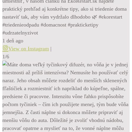
umiestniť, v našom článku na EkoRestart.sk nájdete
praktický prehľad aj konkrétne tipy, ako si triedenie doma
nastaviť tak, aby vám vydržalo dlhodobo 🌿 #ekorestart
#triedenieodpadu #domacnost #prakticketipy
#udrzatelnyzivot
1 deň ago
View on Instagram
|
1/6