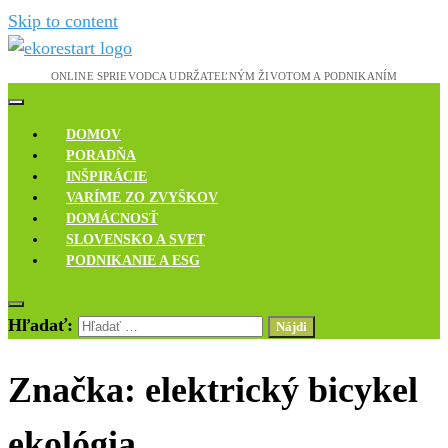
Skip to content
Novinky, rozhovory a inšpirácie
Ekoreštart
DOMOV
PORADŇA
INŠPIRÁCIE
VARÍME ZO ZVYŠKOV
DOMÁCNOSŤ
SLOVENSKO A SVET
PODNIKANIE A ESG
Hľadať:
Značka:
elektrický bicykel
ekológia