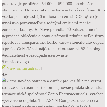
predstavuje približne 264 000 – 594 000 ton oblečenia a
obuvi ročne, ktoré sa nikdy nedostane ku zákazníkovi. A to
všetko generuje asi 5,6 milióna ton emisií CO₂ 🌿 čo je
množstvo porovnateľné s ročnými emisiami menšej
európskej krajiny. 🚨 Nové pravidlá EÚ zakazujú ničiť
nepredané oblečenie a obuv a zároveň prinútia veľké firmy
reportovať transparentne, koľko kusov skončilo ako odpad
a prečo. Celý článok nájdete na ekorestart.sk 💚 #ekologia
#udrzatelnost #bezodpadu #zerowaste
5 mesiacov ago
View on Instagram
|
4/6