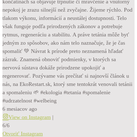
končatinách sa objavuje tŕpnutie či mravčenie a vnútorný
nepokoj je zrazu silnejší než zvyčajne. Žijeme rýchlo. Pod
tlakom výkonu, informácií a neustálej dostupnosti. Telo
však funguje podľa prirodzených zákonov a potrebuje
rytmus, regeneráciu a stabilitu. A práve tetánia môže byť
jedným zo spôsobov, ako nám telo naznačuje, že je čas
spomaliť 💚 Návrat k prírode preto neznamená hľadať
zázrak. Znamená obnoviť podmienky, v ktorých sa
nervová sústava dokáže prirodzene upokojiť a
regenerovať. Pozývame vás prečítať si najnovší článok u
nás, na EkoRestart.sk, ktorý sme tentokrát venovali tetánii
a spomaleniu 🌱 #ekologia #tetania #spomalenie
#udrzatelnost #welbeing
6 mesiacov ago
View on Instagram
|
6/6
Otvoriť Instagram