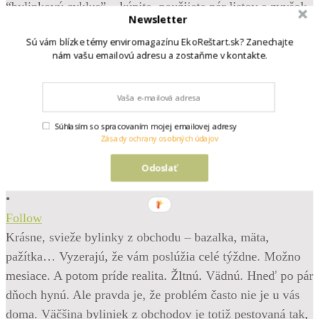
Newsletter
Sú vám blízke témy enviromagazínu EkoReštart.sk? Zanechajte
nám vašu emailovú adresu a zostaňme v kontakte.
Súhlasím so spracovaním mojej emailovej adresy
Zásady ochrany osobných údajov
Odoslať
•
Follow
Krásne, svieže bylinky z obchodu – bazalka, mäta,
pažítka… Vyzerajú, že vám poslúžia celé týždne. Možno
mesiace. A potom príde realita. Žltnú. Vädnú. Hneď po pár
dňoch hynú. Ale pravda je, že problém často nie je u vás
doma. Väčšina byliniek z obchodov je totiž pestovaná tak,