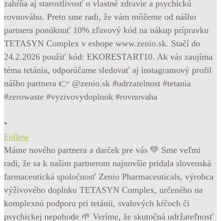
•
Follow
Máme nového partnera a darček pre vás 💚 Sme veľmi
radi, že sa k našim partnerom najnovšie pridala slovenská
farmaceutická spoločnosť Zenio Pharmaceuticals, výrobca
výživového doplnku TETASYN Complex, určeného na
komplexnú podporu pri tetánii, svalových kŕčoch či
psychickej nepohode 🌱 Veríme, že skutočná udržateľnosť