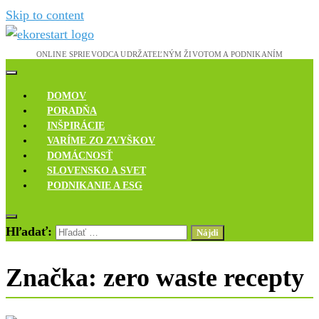
Skip to content
Novinky, rozhovory a inšpirácie
Ekoreštart
DOMOV
PORADŇA
INŠPIRÁCIE
VARÍME ZO ZVYŠKOV
DOMÁCNOSŤ
SLOVENSKO A SVET
PODNIKANIE A ESG
Hľadať:
Značka:
zero waste recepty