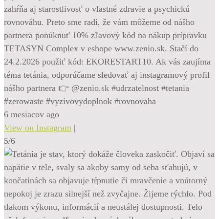
zahŕňa aj starostlivosť o vlastné zdravie a psychickú
rovnováhu. Preto sme radi, že vám môžeme od nášho
partnera ponúknuť 10% zľavový kód na nákup prípravku
TETASYN Complex v eshope www.zenio.sk. Stačí do
24.2.2026 použiť kód: EKORESTART10. Ak vás zaujíma
téma tetánia, odporúčame sledovať aj instagramový profil
nášho partnera 👉 @zenio.sk #udrzatelnost #tetania
#zerowaste #vyzivovydoplnok #rovnovaha
6 mesiacov ago
View on Instagram
|
5/6