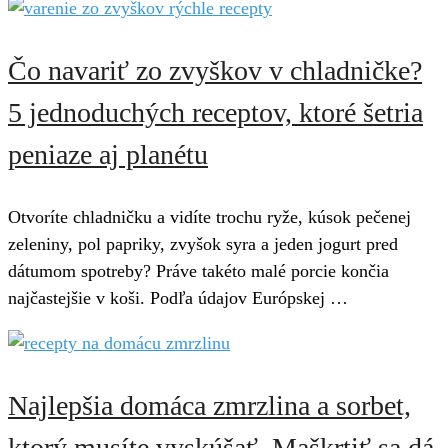
Čo navariť zo zvyškov v chladničke?
5 jednoduchých receptov, ktoré šetria
peniaze aj planétu
Otvoríte chladničku a vidíte trochu ryže, kúsok pečenej
zeleniny, pol papriky, zvyšok syra a jeden jogurt pred
dátumom spotreby? Práve takéto malé porcie končia
najčastejšie v koši. Podľa údajov Európskej …
Najlepšia domáca zmrzlina a sorbet,
ktorý musíte vyskúšať. Maškrtiť sa dá