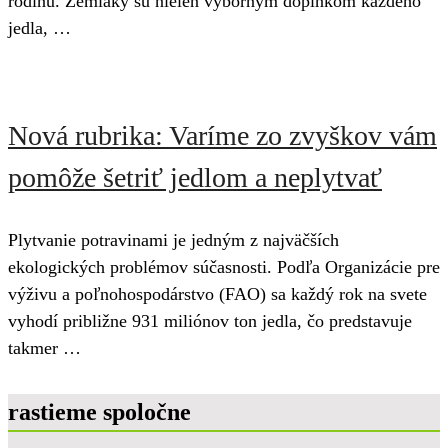
rodinu. Zemiaky sú nielen výborným doplnkom každého
jedla, …
Nová rubrika: Varíme zo zvyškov vám
pomôže šetriť jedlom a neplytvať
Plytvanie potravinami je jedným z najväčších
ekologických problémov súčasnosti. Podľa Organizácie pre
výživu a poľnohospodárstvo (FAO) sa každý rok na svete
vyhodí približne 931 miliónov ton jedla, čo predstavuje
takmer …
rastieme spoločne