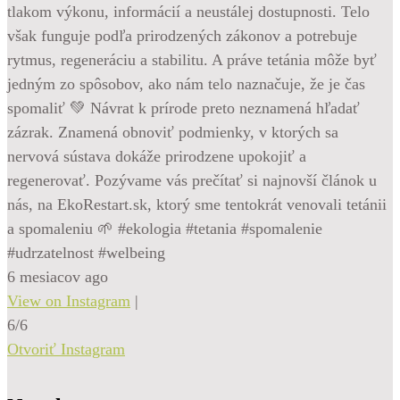
tlakom výkonu, informácií a neustálej dostupnosti. Telo
však funguje podľa prirodzených zákonov a potrebuje
rytmus, regeneráciu a stabilitu. A práve tetánia môže byť
jedným zo spôsobov, ako nám telo naznačuje, že je čas
spomaliť 💚 Návrat k prírode preto neznamená hľadať
zázrak. Znamená obnoviť podmienky, v ktorých sa
nervová sústava dokáže prirodzene upokojiť a
regenerovať. Pozývame vás prečítať si najnovší článok u
nás, na EkoRestart.sk, ktorý sme tentokrát venovali tetánii
a spomaleniu 🌱 #ekologia #tetania #spomalenie
#udrzatelnost #welbeing
6 mesiacov ago
View on Instagram
|
6/6
Otvoriť Instagram