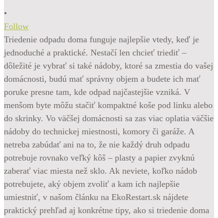
•
Follow
Triedenie odpadu doma funguje najlepšie vtedy, keď je
jednoduché a praktické. Nestačí len chcieť triediť –
dôležité je vybrať si také nádoby, ktoré sa zmestia do vašej
domácnosti, budú mať správny objem a budete ich mať
poruke presne tam, kde odpad najčastejšie vzniká. V
menšom byte môžu stačiť kompaktné koše pod linku alebo
do skrinky. Vo väčšej domácnosti sa zas viac oplatia väčšie
nádoby do technickej miestnosti, komory či garáže. A
netreba zabúdať ani na to, že nie každý druh odpadu
potrebuje rovnako veľký kôš – plasty a papier zvyknú
zaberať viac miesta než sklo. Ak neviete, koľko nádob
potrebujete, aký objem zvoliť a kam ich najlepšie
umiestniť, v našom článku na EkoRestart.sk nájdete
praktický prehľad aj konkrétne tipy, ako si triedenie doma