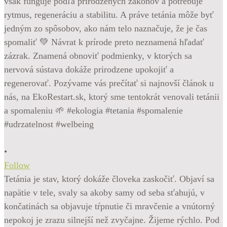
•
Follow
Tetánia je stav, ktorý dokáže človeka zaskočiť. Objaví sa
napätie v tele, svaly sa akoby samy od seba sťahujú, v
končatinách sa objavuje tŕpnutie či mravčenie a vnútorný
nepokoj je zrazu silnejší než zvyčajne. Žijeme rýchlo. Pod