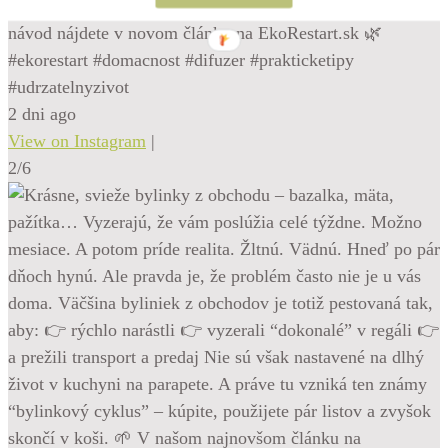
aké fľaštičky použiť a na čo si dať pozor? Celý praktický
návod nájdete v novom článku na EkoRestart.sk 🌿
#ekorestart #domacnost #difuzer #prakticketipy
#udrzatelnyzivot
2 dni ago
View on Instagram
|
2/6