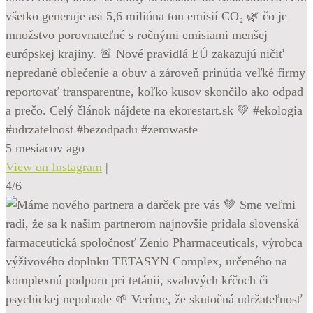
všetko generuje asi 5,6 milióna ton emisií CO₂ 🌿 čo je
množstvo porovnateľné s ročnými emisiami menšej
európskej krajiny. 🚨 Nové pravidlá EÚ zakazujú ničiť
nepredané oblečenie a obuv a zároveň prinútia veľké firmy
reportovať transparentne, koľko kusov skončilo ako odpad
a prečo. Celý článok nájdete na ekorestart.sk 💚 #ekologia
#udrzatelnost #bezodpadu #zerowaste
5 mesiacov ago
View on Instagram
|
4/6