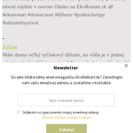
•
Follow
Máte doma veľký tyčinkový difuzér, no vôňa je v jednej
miestnosti až príliš intenzívna? Nemusíte ho používať celý
Newsletter
naraz. Jeho obsah môžete rozdeliť do menších sklenených
Sú vám blízke témy enviromagazínu EkoReštart.sk? Zanechajte
fľaštičiek a rozmiestniť ich napríklad do kúpeľne, spálne,
nám vašu emailovú adresu a zostaňme v kontakte.
predsiene či pracovne. Intenzitu vône ľahko prispôsobíte
počtom tyčiniek – čím ich použijete menej, tým bude vôňa
jemnejšia. Z časti náplne si dokonca môžete pripraviť aj
menšiu vôňu do auta. Dôležité je zvoliť vhodnú nádobu,
Súhlasím so spracovaním mojej emailovej adresy
Zásady ochrany osobných údajov
pracovať opatrne a myslieť na to, že vonné náplne môžu
poškodiť niektoré povrchy. Ako difuzér bezpečne rozdeliť,
Odoslať