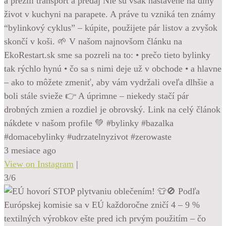
a prežili transport a predaj Nie sú však nastavené na dlhý
život v kuchyni na parapete. A práve tu vzniká ten známy
“bylinkový cyklus” – kúpite, použijete pár listov a zvyšok
skončí v koši. 🌱 V našom najnovšom článku na
EkoRestart.sk sme sa pozreli na to: • prečo tieto bylinky
tak rýchlo hynú • čo sa s nimi deje už v obchode • a hlavne
– ako to môžete zmeniť, aby vám vydržali oveľa dlhšie a
boli stále svieže 👉 A úprimne – niekedy stačí pár
drobných zmien a rozdiel je obrovský. Link na celý článok
nákdete v našom profile 💚 #bylinky #bazalka
#domacebylinky #udrzatelnyzivot #zerowaste
3 mesiace ago
View on Instagram
|
3/6