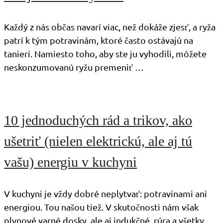
Každý z nás občas navarí viac, než dokáže zjesť, a ryža
patrí k tým potravinám, ktoré často ostávajú na
tanieri. Namiesto toho, aby ste ju vyhodili, môžete
neskonzumovanú ryžu premeniť …
10 jednoduchých rád a trikov, ako
ušetriť (nielen elektrickú, ale aj tú
vašu) energiu v kuchyni
V kuchyni je vždy dobré neplytvať: potravinami ani
energiou. Tou našou tiež. V skutočnosti nám však
plynové varné dosky, ale aj indukčné, rúra a všetky