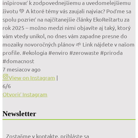
inšpirovať k zodpovednejšiemu a uvedomelejšiemu
životu 💚 A ktoré témy vás zaujali najviac? Poďme sa
spolu pozrieť na najčítanejšie články EkoReštartu za
rok 2025 – možno medzi nimi objavíte aj taký, ktorý
vám vtedy unikol, no dnes vám zapadne presne do
mozaiky novoročných plánov 🌱 Link nájdete v našom
profile. #ekologia #enviro #zerowaste #priroda
#domacnost
7 mesiacov ago
View on Instagram
|
6/6
Otvoriť Instagram
Newsletter
Zostaňme v kontakte, prihláste sa