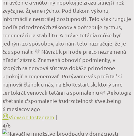
mravčenie a vnútorný nepokoj je zrazu silnejší než
zvyčajne. Žijeme rýchlo. Pod tlakom výkonu,
informácií a neustálej dostupnosti. Telo však funguje
podľa prirodzených zákonov a potrebuje rytmus,
regeneráciu a stabilitu. A práve tetánia môže byť
jedným zo spôsobov, ako nám telo naznačuje, že je
čas spomaliť 💚 Návrat k prírode preto neznamená
hľadať zázrak. Znamená obnoviť podmienky, v
ktorých sa nervová sústava dokáže prirodzene
upokojiť a regenerovať. Pozývame vás prečítať si
najnovší článok u nás, na EkoRestart.sk, ktorý sme
tentokrát venovali tetánii a spomaleniu 🌱 #ekologia
#tetania #spomalenie #udrzatelnost #welbeing
6 mesiacov ago
View on Instagram
|
4/6