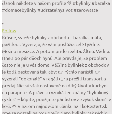
•
Follow
Krásne, svieže bylinky z obchodu – bazalka, mäta,
pažítka… Vyzerajú, že vám poslúžia celé týždne.
Možno mesiace. A potom príde realita. Žltnú. Vädnú.
Hneď po pár dňoch hynú. Ale pravda je, že problém
často nie je u vás doma. Väčšina byliniek z obchodov
je totiž pestovaná tak, aby: 👉 rýchlo narástli 👉
vyzerali “dokonalé” v regáli 👉 a prežili transport a
predaj Nie sú však nastavené na dlhý život v kuchyni
na parapete. A práve tu vzniká ten známy “bylinkový
cyklus” – kúpite, použijete pár listov a zvyšok skončí v
koši. 🌱 V našom najnovšom článku na EkoRestart.sk
sme sa pozreli na to: • prečo tieto bylinky tak rýchlo