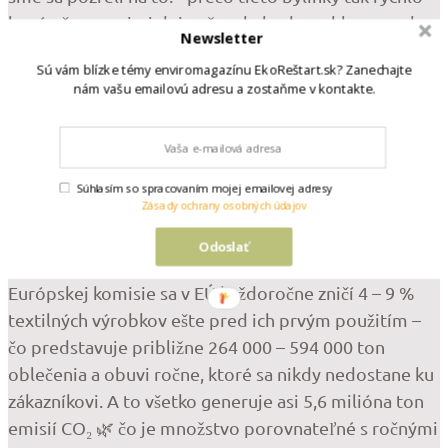
hynú • čo sa s nimi deje už v obchode • a hlavne – ako
Newsletter
to môžete zmeniť, aby vám vydržali oveľa dlhšie a
Sú vám blízke témy enviromagazínu EkoReštart.sk? Zanechajte
boli stále svieže 👉 A úprimne – niekedy stačí pár
nám vašu emailovú adresu a zostaňme v kontakte.
drobných zmien a rozdiel je obrovský. Link na celý
článok nákdete v našom profile 💚 #bylinky #bazalka
#domacebylinky #udrzatelnyzivot #zerowaste
3 mesiace ago
Súhlasím so spracovaním mojej emailovej adresy
Zásady ochrany osobných údajov
View on Instagram
|
1/6
Odoslať