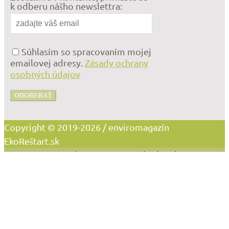
k odberu nášho newslettra:
Súhlasím so spracovaním mojej
emailovej adresy.
Zásady ochrany
osobných údajov
ODOBERAŤ
Copyright © 2019-2026 / enviromagazín
EkoReštart.sk
Vážime si vaše súkromie! Na stránkach online
magazínu EkoReštart.sk pracujeme s tzv. cookies,
ktoré nám umožňujú poskytovať lepšie služby.
Zvolením možnosti „Súhlasím“ súhlasíte so
spracovaním cookies na marketingové a analytické
účely.
Súhlasím
Nesúhlasím