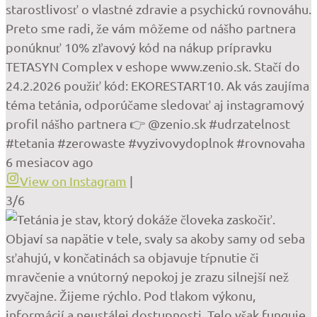
starostlivosť o vlastné zdravie a psychickú rovnováhu.
Preto sme radi, že vám môžeme od nášho partnera
ponúknuť 10% zľavový kód na nákup prípravku
TETASYN Complex v eshope www.zenio.sk. Stačí do
24.2.2026 použiť kód: EKORESTART10. Ak vás zaujíma
téma tetánia, odporúčame sledovať aj instagramový
profil nášho partnera 👉 @zenio.sk #udrzatelnost
#tetania #zerowaste #vyzivovydoplnok #rovnovaha
6 mesiacov ago
View on Instagram
|
3/6