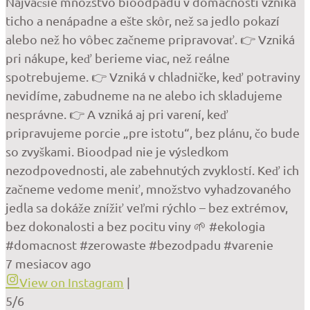
Najväčšie množstvo bioodpadu v domácnosti vzniká
ticho a nenápadne a ešte skôr, než sa jedlo pokazí
alebo než ho vôbec začneme pripravovať. 👉 Vzniká
pri nákupe, keď berieme viac, než reálne
spotrebujeme. 👉 Vzniká v chladničke, keď potraviny
nevidíme, zabudneme na ne alebo ich skladujeme
nesprávne. 👉 A vzniká aj pri varení, keď
pripravujeme porcie „pre istotu“, bez plánu, čo bude
so zvyškami. Bioodpad nie je výsledkom
nezodpovednosti, ale zabehnutých zvyklostí. Keď ich
začneme vedome meniť, množstvo vyhadzovaného
jedla sa dokáže znížiť veľmi rýchlo – bez extrémov,
bez dokonalosti a bez pocitu viny 🌱 #ekologia
#domacnost #zerowaste #bezodpadu #varenie
7 mesiacov ago
View on Instagram
|
5/6