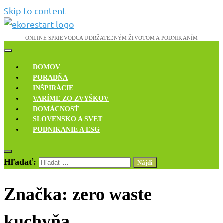
Skip to content
Novinky, rozhovory a inšpirácie
Ekoreštart
DOMOV
PORADŇA
INŠPIRÁCIE
VARÍME ZO ZVYŠKOV
DOMÁCNOSŤ
SLOVENSKO A SVET
PODNIKANIE A ESG
Hľadať:
Značka:
zero waste
kuchyňa