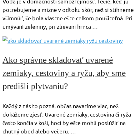
Voda je v domácnosti samozrejmosť. Tečie, keď ju
potrebujeme a mizne v odtoku skôr, než si stihneme
všimnúť, že bola vlastne ešte celkom použiteľná. Pri
umývaní zeleniny, pri zlievaní hrnca …
Ako správne skladovať uvarené
zemiaky, cestoviny a ryžu, aby sme
predišli plytvaniu?
Každý z nás to pozná, občas navaríme viac, než
dokážeme zjesť. Uvarené zemiaky, cestovina či ryža
často končia v koši, hoci by ešte mohli poslúžiť na
chutný obed alebo večeru. …