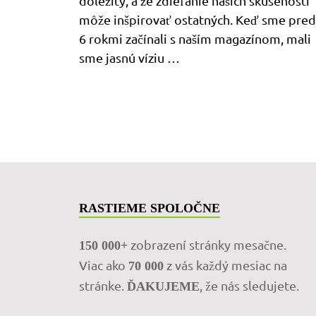
dôležitý, a že zdieľanie našich skúseností
môže inšpirovať ostatných. Keď sme pred
6 rokmi začínali s naším magazínom, mali
sme jasnú víziu …
RASTIEME SPOLOČNE
zobrazení stránky mesačne.
150 000+
Viac ako
z vás každý mesiac na
70 000
stránke.
, že nás sledujete.
ĎAKUJEME