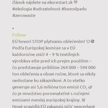
•
Follow
EÚ hovorí STOP plytvaniu oblečením! 👕🚫
Podľa Európskej komisie sa v EÚ
každoročne zničí 4 – 9 % textilných
výrobkov ešte pred ich prvým použitím –
čo predstavuje približne 264 000 – 594 000
ton oblečenia a obuvi ročne, ktoré sa nikdy
nedostane ku zákazníkovi. A to všetko
generuje asi 5,6 milióna ton emisií CO₂ 🌿
čo je množstvo porovnateľné s ročnými
emisiami menšej európskej krajiny. 🚨
Nové pravidlá EÚ zakazujú ničiť nepredané