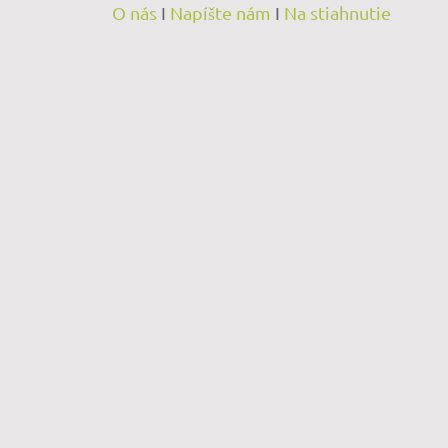
O nás
I
Napíšte nám
I
Na stiahnutie