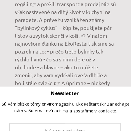
regáli 👉 a prežili transport a predaj Nie sú
však nastavené na dlhý život v kuchyni na
parapete. A práve tu vzniká ten známy
“bylinkový cyklus” – kúpite, použijete pár
listov a zvyšok skončí v koši. 🌱 V našom
najnovšom článku na EkoRestart.sk sme sa
pozreli na to: • prečo tieto bylinky tak
rýchlo hynú • čo sa s nimi deje už v
obchode • a hlavne – ako to môžete
zmeniť, aby vám vydržali oveľa dlhšie a
boli stále svieže 👉 A úprimne – niekedy
stačí pár drobných zmien a rozdiel je
Newsletter
obrovský. Link na celý článok nákdete v
Sú vám blízke témy enviromagazínu EkoReštart.sk? Zanechajte
našom profile 💚 #bylinky #bazalka
nám vašu emailovú adresu a zostaňme v kontakte.
#domacebylinky #udrzatelnyzivot
#zerowaste
3 mesiace ago