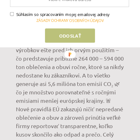
View on Instagram
|
Súhlasím so spracovaním mojej emailovej adresy
1/6
ZÁSADY OCHRANY OSOBNÝCH ÚDAJOV
ODOSLAŤ