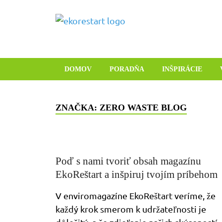
Ekoreštar
Novinky, rozhovory a inšpirá
DOMOV
PORADŇA
INŠPIRÁCIE
ZNAČKA:
ZERO WASTE BLOG
Poď s nami tvoriť obsah magazínu
EkoReštart a inšpiruj tvojím príbehom
V enviromagazíne EkoReštart veríme, že
každý krok smerom k udržateľnosti je