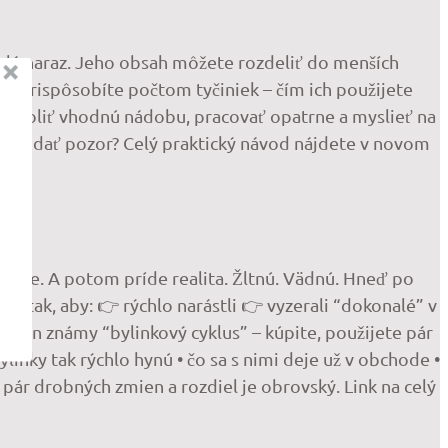
celý naraz. Jeho obsah môžete rozdeliť do menších
hko prispôsobíte počtom tyčiniek – čím ich použijete
je zvoliť vhodnú nádobu, pracovať opatrne a myslieť na
čo si dať pozor? Celý praktický návod nájdete v novom