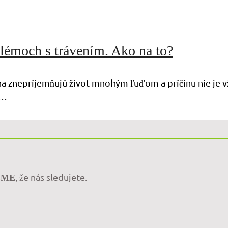
lémoch s trávením. Ako na to?
a znepríjemňujú život mnohým ľuďom a príčinu nie je vžd
 …
, že nás sledujete.
EME