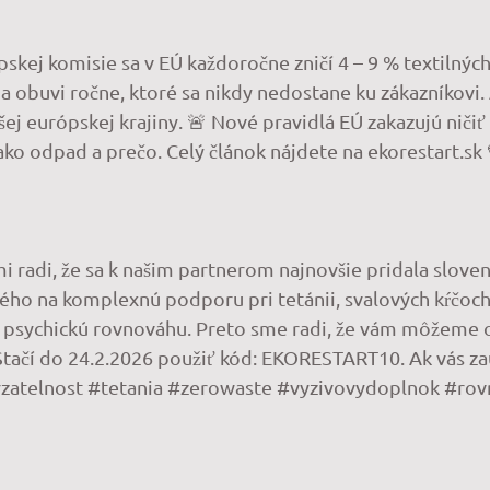
kej komisie sa v EÚ každoročne zničí 4 – 9 % textilnýc
a obuvi ročne, ktoré sa nikdy nedostane ku zákazníkovi. 
 európskej krajiny. 🚨 Nové pravidlá EÚ zakazujú ničiť
 ako odpad a prečo. Celý článok nájdete na ekorestart.