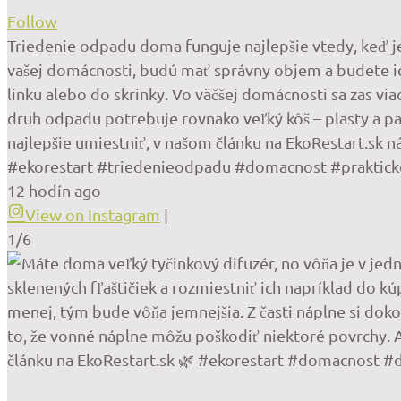
Follow
Triedenie odpadu doma funguje najlepšie vtedy, keď je 
vašej domácnosti, budú mať správny objem a budete i
linku alebo do skrinky. Vo väčšej domácnosti sa zas via
druh odpadu potrebuje rovnako veľký kôš – plasty a pa
najlepšie umiestniť, v našom článku na EkoRestart.sk n
#ekorestart #triedenieodpadu #domacnost #prakticke
12 hodín ago
View on Instagram
|
1/6