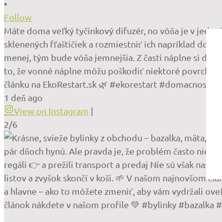
•
Follow
Máte doma veľký tyčinkový difuzér, no vôňa je v jednej
sklenených fľaštičiek a rozmiestniť ich napríklad do k
menej, tým bude vôňa jemnejšia. Z časti náplne si dok
to, že vonné náplne môžu poškodiť niektoré povrchy. Ak
článku na EkoRestart.sk 🌿 #ekorestart #domacnost #d
1 deň ago
View on Instagram
|
2/6