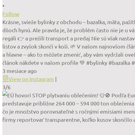
•
Follow
Krásne, svieže bylinky z obchodu – bazalka, mäta, paž
dňoch hynú. Ale pravda je, že problém často nie je u vá
regáli 👉 a prežili transport a predaj Nie sú však nast
listov a zvyšok skončí v koši. 🌱 V našom najnovšom člán
a hlavne – ako to môžete zmeniť, aby vám vydržali oveľa
článok nákdete v našom profile 💚 #bylinky #bazalka
3 mesiace ago
View on Instagram
|
3/6