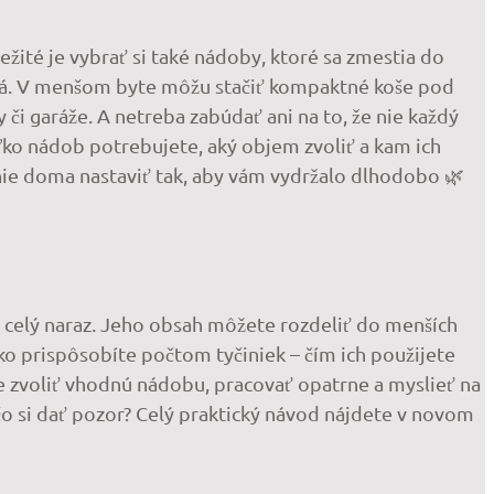
ežité je vybrať si také nádoby, ktoré sa zmestia do
iká. V menšom byte môžu stačiť kompaktné koše pod
 či garáže. A netreba zabúdať ani na to, že nie každý
oľko nádob potrebujete, aký objem zvoliť a kam ich
denie doma nastaviť tak, aby vám vydržalo dlhodobo 🌿