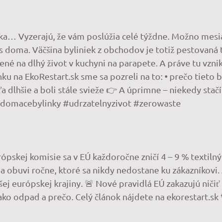
ítka… Vyzerajú, že vám poslúžia celé týždne. Možno mesi
s doma. Väčšina byliniek z obchodov je totiž pestovaná t
avené na dlhý život v kuchyni na parapete. A práve tu vzn
ku na EkoRestart.sk sme sa pozreli na to: • prečo tieto b
 dlhšie a boli stále svieže 👉 A úprimne – niekedy stačí
 #domacebylinky #udrzatelnyzivot #zerowaste