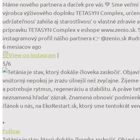
Máme nového partnera a darček pre vás 💚 Sme veľmi r
výrobca výživového doplnku TETASYN Complex, určenéh
udržateľnosť zahŕňa aj starostlivosť o vlastné zdrav
prípravku TETASYN Complex v eshope www.zenio.sk. St
instagramový profil nášho partnera 👉 @zenio.sk #u
6 mesiacov ago
View on Instagram
|
5/6
•
Follow
Tetánia je stav, ktorý dokáže človeka zaskočiť. Objaví s