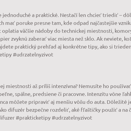
jednoduché a praktické. Nestačí len chcieť triediť – dôl
ch mať poruke presne tam, kde odpad najčastejšie vzn
c oplatia väčšie nádoby do technickej miestnosti, komory
pier zvyknú zaberať viac miesta než sklo. Ak neviete, k
ájdete praktický prehľad aj konkrétne tipy, ako si trie
tipy #udrzatelnyzivot