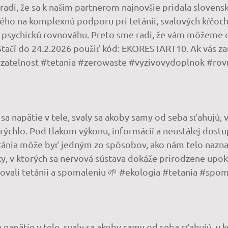
adi, že sa k našim partnerom najnovšie pridala slovens
o na komplexnú podporu pri tetánii, svalových kŕčoch 
ie a psychickú rovnováhu. Preto sme radi, že vám môžem
ačí do 24.2.2026 použiť kód: EKORESTART10. Ak vás za
drzatelnost #tetania #zerowaste #vyzivovydoplnok #ro
a napätie v tele, svaly sa akoby samy od seba sťahujú, v 