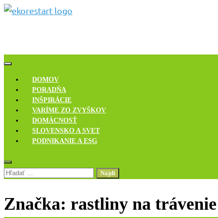
Skip
to
Novinky, rozhovory a inšpirácie
content
Ekoreštart
DOMOV
PORADŇA
INŠPIRÁCIE
VARÍME ZO ZVYŠKOV
DOMÁCNOSŤ
SLOVENSKO A SVET
PODNIKANIE A ESG
Hľadať:
Značka:
rastliny na trávenie