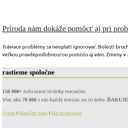
Príroda nám dokáže pomôcť aj pri prob
Tráviace problémy sa neoplatí ignorovať. Bolesti bruch
veľkou pravdepodobnosťou pomôžu aj vám. Zmeny v
rastieme spoločne
zobrazení stránky mesačne.
150 000+
Viac ako
z vás každý mesiac na stránke.
70 000
ĎAKUJ
O nás
I
Napíšte nám
I
Na stiahnutie