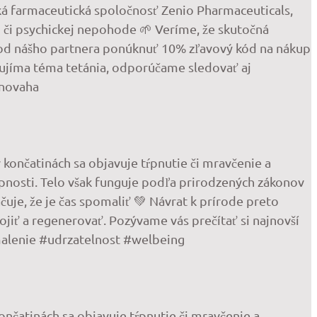
ká farmaceutická spoločnosť Zenio Pharmaceuticals,
či psychickej nepohode 🌱 Veríme, že skutočná
e od nášho partnera ponúknuť 10% zľavový kód na nákup
ujíma téma tetánia, odporúčame sledovať aj
vnovaha
končatinách sa objavuje tŕpnutie či mravčenie a