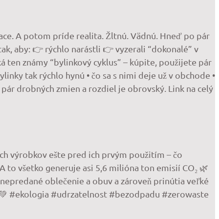
ace. A potom príde realita. Žltnú. Vädnú. Hneď po pár
ak, aby: 👉 rýchlo narástli 👉 vyzerali “dokonalé” v
iká ten známy “bylinkový cyklus” – kúpite, použijete pár
ylinky tak rýchlo hynú • čo sa s nimi deje už v obchode •
 pár drobných zmien a rozdiel je obrovský. Link na celý