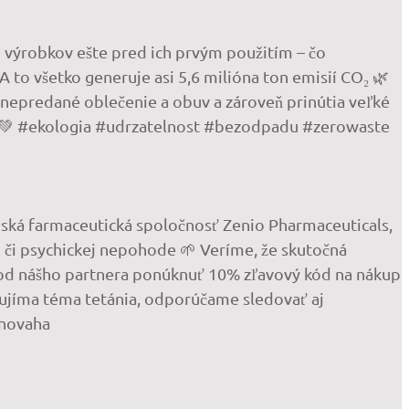
h výrobkov ešte pred ich prvým použitím – čo
A to všetko generuje asi 5,6 milióna ton emisií CO₂ 🌿
 nepredané oblečenie a obuv a zároveň prinútia veľké
sk 💚 #ekologia #udrzatelnost #bezodpadu #zerowaste