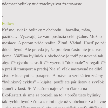
•
Follow
Krásne, svieže bylinky z obchodu – bazalka, mäta,
pažítka… Vyzerajú, že vám poslúžia celé týždne. Možno
mesiace. A potom príde realita. Žltnú. Vädnú. Hneď po pár
dňoch hynú. Ale pravda je, že problém často nie je u vás
doma. Väčšina byliniek z obchodov je totiž pestovaná tak,
aby: 👉 rýchlo narástli 👉 vyzerali “dokonalé” v regáli 👉
a prežili transport a predaj Nie sú však nastavené na dlhý
život v kuchyni na parapete. A práve tu vzniká ten známy
“bylinkový cyklus” – kúpite, použijete pár listov a zvyšok
skončí v koši. 🌱 V našom najnovšom článku na
EkoRestart.sk sme sa pozreli na to: • prečo tieto bylinky
tak rýchlo hynú • čo sa s nimi deje už v obchode • a hlavne
– ako to môžete zmeniť, aby vám vydržali oveľa dlhšie a