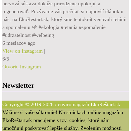
nervová sústava dokáže prirodzene upokojiť a
regenerovať. Pozývame vás prečítať si najnovší článok u
nás, na EkoRestart.sk, ktorý sme tentokrát venovali tetánii
a spomaleniu 🌱 #ekologia #tetania #spomalenie
#udrzatelnost #welbeing
6 mesiacov ago
View on Instagram
|
6/6
Otvoriť Instagram
Newsletter
Copyright © 2019-2026 / enviromagazín EkoReštart.sk
Vážime si vaše súkromie! Na stránkach online magazínu
EkoReštart.sk pracujeme s tzv. cookies, ktoré nám
umožňujú poskytovať lepšie služby. Zvolením možnosti