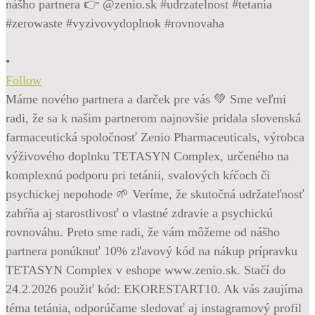
•
Follow
Máme nového partnera a darček pre vás 💚 Sme veľmi
radi, že sa k našim partnerom najnovšie pridala slovenská
farmaceutická spoločnosť Zenio Pharmaceuticals, výrobca
výživového doplnku TETASYN Complex, určeného na
komplexnú podporu pri tetánii, svalových kŕčoch či
psychickej nepohode 🌱 Veríme, že skutočná udržateľnosť
zahŕňa aj starostlivosť o vlastné zdravie a psychickú
rovnováhu. Preto sme radi, že vám môžeme od nášho
partnera ponúknuť 10% zľavový kód na nákup prípravku
TETASYN Complex v eshope www.zenio.sk. Stačí do
24.2.2026 použiť kód: EKORESTART10. Ak vás zaujíma
téma tetánia, odporúčame sledovať aj instagramový profil