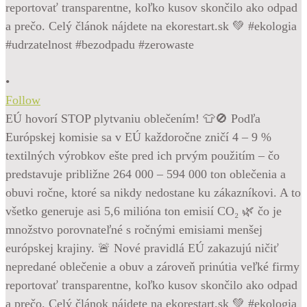
•
Follow
EÚ hovorí STOP plytvaniu oblečením! 👕🚫 Podľa
Európskej komisie sa v EÚ každoročne zničí 4 – 9 %
textilných výrobkov ešte pred ich prvým použitím – čo
predstavuje približne 264 000 – 594 000 ton oblečenia a
obuvi ročne, ktoré sa nikdy nedostane ku zákazníkovi. A to
všetko generuje asi 5,6 milióna ton emisií CO₂ 🌿 čo je
množstvo porovnateľné s ročnými emisiami menšej
európskej krajiny. 🚨 Nové pravidlá EÚ zakazujú ničiť
nepredané oblečenie a obuv a zároveň prinútia veľké firmy
reportovať transparentne, koľko kusov skončilo ako odpad
a prečo. Celý článok nájdete na ekorestart.sk 💚 #ekologia