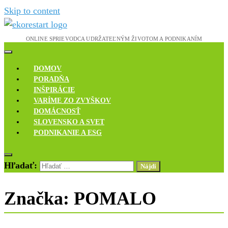
Skip to content
Novinky, rozhovory a inšpirácie
Ekoreštart
DOMOV
PORADŇA
INŠPIRÁCIE
VARÍME ZO ZVYŠKOV
DOMÁCNOSŤ
SLOVENSKO A SVET
PODNIKANIE A ESG
Hľadať:
Značka:
POMALO