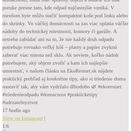
poruke presne tam, kde odpad najčastejšie vzniká. V
menšom byte môžu stačiť kompaktné koše pod linku alebo
do skrinky. Vo väčšej domácnosti sa zas viac oplatia väčšie
nádoby do technickej miestnosti, komory či garáže. A
netreba zabúdať ani na to, že nie každý druh odpadu
potrebuje rovnako veľký kôš – plasty a papier zvyknú
zaberať viac miesta než sklo. Ak neviete, koľko nádob
potrebujete, aký objem zvoliť a kam ich najlepšie
umiestniť, v našom článku na EkoRestart.sk nájdete
praktický prehľad aj konkrétne tipy, ako si triedenie doma
nastaviť tak, aby vám vydržalo dlhodobo 🌿 #ekorestart
#triedenieodpadu #domacnost #prakticketipy
#udrzatelnyzivot
17 hodín ago
View on Instagram
|
1/6