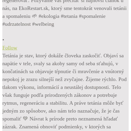
•
Follow
Tetánia je stav, ktorý dokáže človeka zaskočiť. Objaví sa
napätie v tele, svaly sa akoby samy od seba sťahujú, v
končatinách sa objavuje tŕpnutie či mravčenie a vnútorný
nepokoj je zrazu silnejší než zvyčajne. Žijeme rýchlo. Pod
tlakom výkonu, informácií a neustálej dostupnosti. Telo
však funguje podľa prirodzených zákonov a potrebuje
rytmus, regeneráciu a stabilitu. A práve tetánia môže byť
jedným zo spôsobov, ako nám telo naznačuje, že je čas
spomaliť 💚 Návrat k prírode preto neznamená hľadať
zázrak. Znamená obnoviť podmienky, v ktorých sa