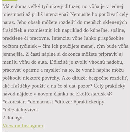
Máte doma veľký tyčinkový difuzér, no vôňa je v jednej
miestnosti až príliš intenzívna? Nemusíte ho používať celý
naraz. Jeho obsah môžete rozdeliť do menších sklenených
fľaštičiek a rozmiestniť ich napríklad do kúpeľne, spálne,
predsiene či pracovne. Intenzitu vône ľahko prispôsobíte
počtom tyčiniek – čím ich použijete menej, tým bude vôňa
jemnejšia. Z časti náplne si dokonca môžete pripraviť aj
menšiu vôňu do auta. Dôležité je zvoliť vhodnú nádobu,
pracovať opatrne a myslieť na to, že vonné náplne môžu
poškodiť niektoré povrchy. Ako difuzér bezpečne rozdeliť,
aké fľaštičky použiť a na čo si dať pozor? Celý praktický
návod nájdete v novom článku na EkoRestart.sk 🌿
#ekorestart #domacnost #difuzer #prakticketipy
#udrzatelnyzivot
2 dni ago
View on Instagram
|