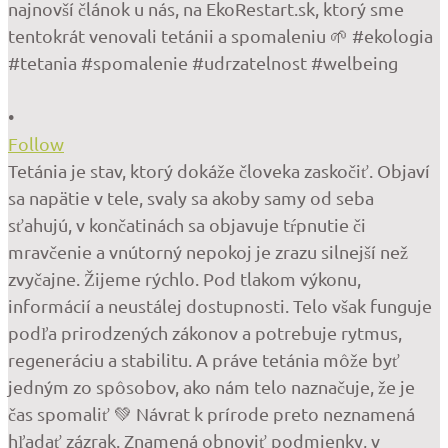
•
Follow
Tetánia je stav, ktorý dokáže človeka zaskočiť. Objaví
sa napätie v tele, svaly sa akoby samy od seba
sťahujú, v končatinách sa objavuje tŕpnutie či
mravčenie a vnútorný nepokoj je zrazu silnejší než
zvyčajne. Žijeme rýchlo. Pod tlakom výkonu,
informácií a neustálej dostupnosti. Telo však funguje
podľa prirodzených zákonov a potrebuje rytmus,
regeneráciu a stabilitu. A práve tetánia môže byť
jedným zo spôsobov, ako nám telo naznačuje, že je
čas spomaliť 💚 Návrat k prírode preto neznamená
hľadať zázrak. Znamená obnoviť podmienky, v