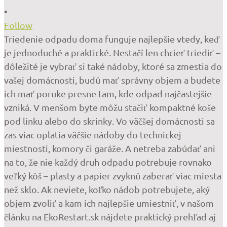
•
Follow
Triedenie odpadu doma funguje najlepšie vtedy, keď
je jednoduché a praktické. Nestačí len chcieť triediť –
dôležité je vybrať si také nádoby, ktoré sa zmestia do
vašej domácnosti, budú mať správny objem a budete
ich mať poruke presne tam, kde odpad najčastejšie
vzniká. V menšom byte môžu stačiť kompaktné koše
pod linku alebo do skrinky. Vo väčšej domácnosti sa
zas viac oplatia väčšie nádoby do technickej
miestnosti, komory či garáže. A netreba zabúdať ani
na to, že nie každý druh odpadu potrebuje rovnako
veľký kôš – plasty a papier zvyknú zaberať viac miesta
než sklo. Ak neviete, koľko nádob potrebujete, aký
objem zvoliť a kam ich najlepšie umiestniť, v našom
článku na EkoRestart.sk nájdete praktický prehľad aj