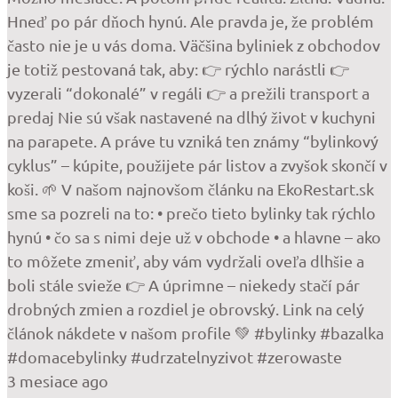
Hneď po pár dňoch hynú. Ale pravda je, že problém
často nie je u vás doma. Väčšina byliniek z obchodov
je totiž pestovaná tak, aby: 👉 rýchlo narástli 👉
vyzerali “dokonalé” v regáli 👉 a prežili transport a
predaj Nie sú však nastavené na dlhý život v kuchyni
na parapete. A práve tu vzniká ten známy “bylinkový
cyklus” – kúpite, použijete pár listov a zvyšok skončí v
koši. 🌱 V našom najnovšom článku na EkoRestart.sk
sme sa pozreli na to: • prečo tieto bylinky tak rýchlo
hynú • čo sa s nimi deje už v obchode • a hlavne – ako
to môžete zmeniť, aby vám vydržali oveľa dlhšie a
boli stále svieže 👉 A úprimne – niekedy stačí pár
drobných zmien a rozdiel je obrovský. Link na celý
článok nákdete v našom profile 💚 #bylinky #bazalka
#domacebylinky #udrzatelnyzivot #zerowaste
3 mesiace ago