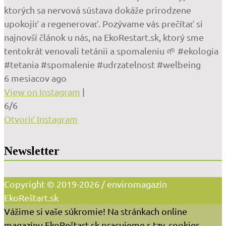
ktorých sa nervová sústava dokáže prirodzene
upokojiť a regenerovať. Pozývame vás prečítať si
najnovší článok u nás, na EkoRestart.sk, ktorý sme
tentokrát venovali tetánii a spomaleniu 🌱 #ekologia
#tetania #spomalenie #udrzatelnost #welbeing
6 mesiacov ago
View on Instagram
|
6/6
Otvoriť Instagram
Newsletter
Copyright © 2019-2026 / enviromagazín
EkoReštart.sk
Vážime si vaše súkromie! Na stránkach online
magazínu EkoReštart.sk pracujeme s tzv. cookies,