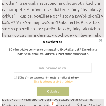
Newsletter
Sú vám blízke témy enviromagazínu EkoReštart.sk? Zanechajte
nám vašu emailovú adresu a zostaňme v kontakte.
Súhlasím so spracovaním mojej emailovej adresy
•
Zásady ochrany osobných údajov
Follow
Odoslať
Krásne, svieže bylinky z obchodu – bazalka, mäta,
pažítka… Vyzerajú, že vám poslúžia celé týždne.
Možno mesiace. A potom príde realita. Žltnú. Vädnú.