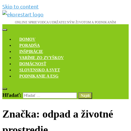
Skip to content
Novinky, rozhovory a inšpirácie
Ekoreštart
DOMOV
PORADŇA
INŠPIRÁCIE
VARÍME ZO ZVYŠKOV
DOMÁCNOSŤ
SLOVENSKO A SVET
PODNIKANIE A ESG
Hľadať:
Značka:
odpad a životné
prostredie