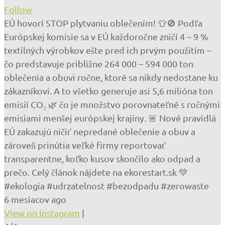
Follow
EÚ hovorí STOP plytvaniu oblečením! 👕🚫 Podľa
Európskej komisie sa v EÚ každoročne zničí 4 – 9 %
textilných výrobkov ešte pred ich prvým použitím –
čo predstavuje približne 264 000 – 594 000 ton
oblečenia a obuvi ročne, ktoré sa nikdy nedostane ku
zákazníkovi. A to všetko generuje asi 5,6 milióna ton
emisií CO₂ 🌿 čo je množstvo porovnateľné s ročnými
emisiami menšej európskej krajiny. 🚨 Nové pravidlá
EÚ zakazujú ničiť nepredané oblečenie a obuv a
zároveň prinútia veľké firmy reportovať
transparentne, koľko kusov skončilo ako odpad a
prečo. Celý článok nájdete na ekorestart.sk 💚
#ekologia #udrzatelnost #bezodpadu #zerowaste
6 mesiacov ago
View on Instagram
|