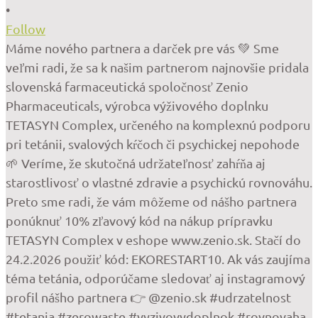
•
Follow
Máme nového partnera a darček pre vás 💚 Sme
veľmi radi, že sa k našim partnerom najnovšie pridala
slovenská farmaceutická spoločnosť Zenio
Pharmaceuticals, výrobca výživového doplnku
TETASYN Complex, určeného na komplexnú podporu
pri tetánii, svalových kŕčoch či psychickej nepohode
🌱 Veríme, že skutočná udržateľnosť zahŕňa aj
starostlivosť o vlastné zdravie a psychickú rovnováhu.
Preto sme radi, že vám môžeme od nášho partnera
ponúknuť 10% zľavový kód na nákup prípravku
TETASYN Complex v eshope www.zenio.sk. Stačí do
24.2.2026 použiť kód: EKORESTART10. Ak vás zaujíma
téma tetánia, odporúčame sledovať aj instagramový
profil nášho partnera 👉 @zenio.sk #udrzatelnost
#tetania #zerowaste #vyzivovydoplnok #rovnovaha