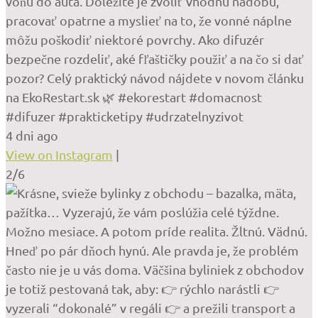
vôňu do auta. Dôležité je zvoliť vhodnú nádobu,
pracovať opatrne a myslieť na to, že vonné náplne
môžu poškodiť niektoré povrchy. Ako difuzér
bezpečne rozdeliť, aké fľaštičky použiť a na čo si dať
pozor? Celý praktický návod nájdete v novom článku
na EkoRestart.sk 🌿 #ekorestart #domacnost
#difuzer #prakticketipy #udrzatelnyzivot
4 dni ago
View on Instagram
|
2/6