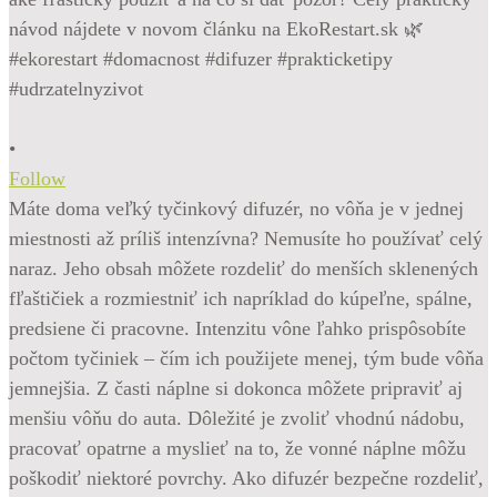
•
Follow
Máte doma veľký tyčinkový difuzér, no vôňa je v jednej
miestnosti až príliš intenzívna? Nemusíte ho používať celý
naraz. Jeho obsah môžete rozdeliť do menších sklenených
fľaštičiek a rozmiestniť ich napríklad do kúpeľne, spálne,
predsiene či pracovne. Intenzitu vône ľahko prispôsobíte
počtom tyčiniek – čím ich použijete menej, tým bude vôňa
jemnejšia. Z časti náplne si dokonca môžete pripraviť aj
menšiu vôňu do auta. Dôležité je zvoliť vhodnú nádobu,
pracovať opatrne a myslieť na to, že vonné náplne môžu
poškodiť niektoré povrchy. Ako difuzér bezpečne rozdeliť,