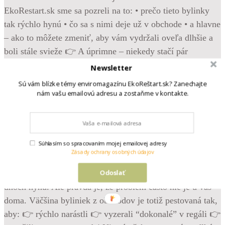
Newsletter
Sú vám blízke témy enviromagazínu EkoReštart.sk? Zanechajte
nám vašu emailovú adresu a zostaňme v kontakte.
•
Follow
Súhlasím so spracovaním mojej emailovej adresy
Krásne, svieže bylinky z obchodu – bazalka, mäta,
Zásady ochrany osobných údajov
pažítka… Vyzerajú, že vám poslúžia celé týždne. Možno
mesiace. A potom príde realita. Žltnú. Vädnú. Hneď po pár
Odoslať
dňoch hynú. Ale pravda je, že problém často nie je u vás
doma. Väčšina byliniek z obchodov je totiž pestovaná tak,
aby: 👉 rýchlo narástli 👉 vyzerali “dokonalé” v regáli 👉