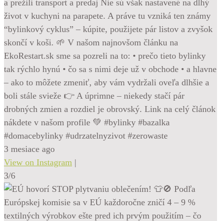
a prežili transport a predaj Nie sú však nastavené na dlhý
život v kuchyni na parapete. A práve tu vzniká ten známy
“bylinkový cyklus” – kúpite, použijete pár listov a zvyšok
skončí v koši. 🌱 V našom najnovšom článku na
EkoRestart.sk sme sa pozreli na to: • prečo tieto bylinky
tak rýchlo hynú • čo sa s nimi deje už v obchode • a hlavne
– ako to môžete zmeniť, aby vám vydržali oveľa dlhšie a
boli stále svieže 👉 A úprimne – niekedy stačí pár
drobných zmien a rozdiel je obrovský. Link na celý článok
nákdete v našom profile 💚 #bylinky #bazalka
#domacebylinky #udrzatelnyzivot #zerowaste
3 mesiace ago
View on Instagram
|
3/6