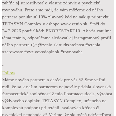
•
Follow
Máme nového partnera a darček pre vás 💚 Sme veľmi
radi, že sa k našim partnerom najnovšie pridala slovenská
farmaceutická spoločnosť Zenio Pharmaceuticals, výrobca
výživového doplnku TETASYN Complex, určeného na
komplexnú podporu pri tetánii, svalových kŕčoch či
psychickej nepohode 🌱 Veríme, že skutočná udržateľnosť