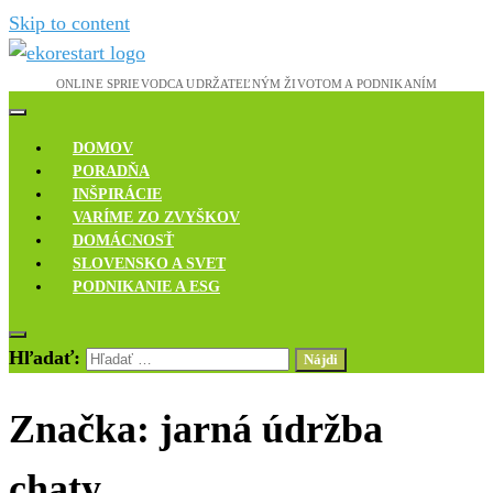
Skip to content
Novinky, rozhovory a inšpirácie
Ekoreštart
DOMOV
PORADŇA
INŠPIRÁCIE
VARÍME ZO ZVYŠKOV
DOMÁCNOSŤ
SLOVENSKO A SVET
PODNIKANIE A ESG
Hľadať:
Značka:
jarná údržba
chaty