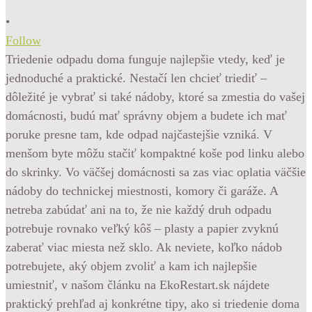
•
Follow
Triedenie odpadu doma funguje najlepšie vtedy, keď je
jednoduché a praktické. Nestačí len chcieť triediť –
dôležité je vybrať si také nádoby, ktoré sa zmestia do vašej
domácnosti, budú mať správny objem a budete ich mať
poruke presne tam, kde odpad najčastejšie vzniká. V
menšom byte môžu stačiť kompaktné koše pod linku alebo
do skrinky. Vo väčšej domácnosti sa zas viac oplatia väčšie
nádoby do technickej miestnosti, komory či garáže. A
netreba zabúdať ani na to, že nie každý druh odpadu
potrebuje rovnako veľký kôš – plasty a papier zvyknú
zaberať viac miesta než sklo. Ak neviete, koľko nádob
potrebujete, aký objem zvoliť a kam ich najlepšie
umiestniť, v našom článku na EkoRestart.sk nájdete
praktický prehľad aj konkrétne tipy, ako si triedenie doma