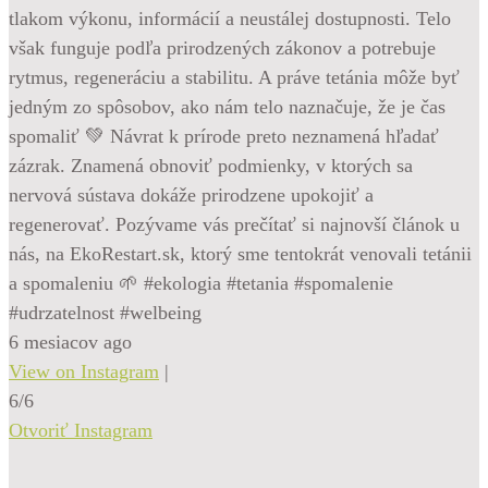
tlakom výkonu, informácií a neustálej dostupnosti. Telo
však funguje podľa prirodzených zákonov a potrebuje
rytmus, regeneráciu a stabilitu. A práve tetánia môže byť
jedným zo spôsobov, ako nám telo naznačuje, že je čas
spomaliť 💚 Návrat k prírode preto neznamená hľadať
zázrak. Znamená obnoviť podmienky, v ktorých sa
nervová sústava dokáže prirodzene upokojiť a
regenerovať. Pozývame vás prečítať si najnovší článok u
nás, na EkoRestart.sk, ktorý sme tentokrát venovali tetánii
a spomaleniu 🌱 #ekologia #tetania #spomalenie
#udrzatelnost #welbeing
6 mesiacov ago
View on Instagram
|
6/6
Otvoriť Instagram