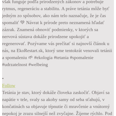
•
Follow
Tetánia je stav, ktorý dokáže človeka zaskočiť. Objaví sa
napätie v tele, svaly sa akoby samy od seba sťahujú, v
končatinách sa objavuje tŕpnutie či mravčenie a vnútorný
nepokoj je zrazu silnejší než zvyčajne. Žijeme rýchlo. Pod