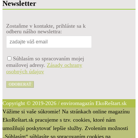
Newsletter
Zostaňme v kontakte, prihláste sa k
odberu nášho newslettra:
Súhlasím so spracovaním mojej
emailovej adresy.
Zásady ochrany
osobných údajov
ODOBERAŤ
Copyright © 2019-2026 / enviromagazín EkoReštart.sk
Vážime si vaše súkromie! Na stránkach online magazínu
EkoReštart.sk pracujeme s tzv. cookies, ktoré nám
umožňujú poskytovať lepšie služby. Zvolením možnosti
„Súhlasím“ súhlasíte so spracovaním cookies na