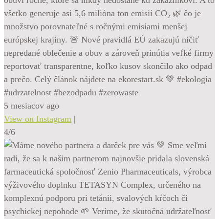
všetko generuje asi 5,6 milióna ton emisií CO₂ 🌿 čo je
množstvo porovnateľné s ročnými emisiami menšej
európskej krajiny. 🚨 Nové pravidlá EÚ zakazujú ničiť
nepredané oblečenie a obuv a zároveň prinútia veľké firmy
reportovať transparentne, koľko kusov skončilo ako odpad
a prečo. Celý článok nájdete na ekorestart.sk 💚 #ekologia
#udrzatelnost #bezodpadu #zerowaste
5 mesiacov ago
View on Instagram
|
4/6