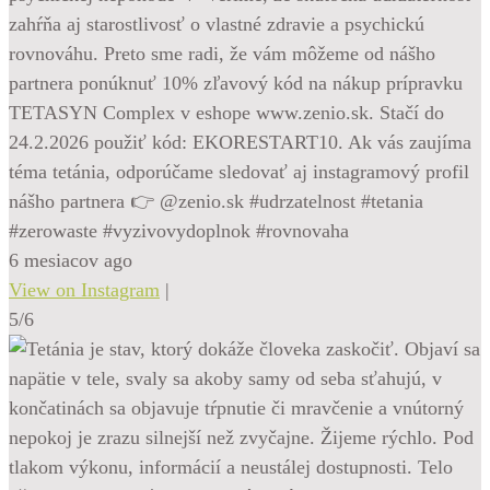
zahŕňa aj starostlivosť o vlastné zdravie a psychickú
rovnováhu. Preto sme radi, že vám môžeme od nášho
partnera ponúknuť 10% zľavový kód na nákup prípravku
TETASYN Complex v eshope www.zenio.sk. Stačí do
24.2.2026 použiť kód: EKORESTART10. Ak vás zaujíma
téma tetánia, odporúčame sledovať aj instagramový profil
nášho partnera 👉 @zenio.sk #udrzatelnost #tetania
#zerowaste #vyzivovydoplnok #rovnovaha
6 mesiacov ago
View on Instagram
|
5/6