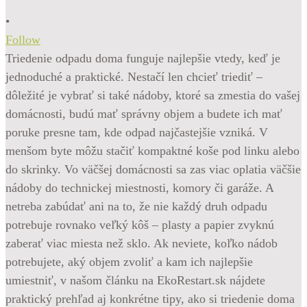
•
Follow
Triedenie odpadu doma funguje najlepšie vtedy, keď je
jednoduché a praktické. Nestačí len chcieť triediť –
dôležité je vybrať si také nádoby, ktoré sa zmestia do vašej
domácnosti, budú mať správny objem a budete ich mať
poruke presne tam, kde odpad najčastejšie vzniká. V
menšom byte môžu stačiť kompaktné koše pod linku alebo
do skrinky. Vo väčšej domácnosti sa zas viac oplatia väčšie
nádoby do technickej miestnosti, komory či garáže. A
netreba zabúdať ani na to, že nie každý druh odpadu
potrebuje rovnako veľký kôš – plasty a papier zvyknú
zaberať viac miesta než sklo. Ak neviete, koľko nádob
potrebujete, aký objem zvoliť a kam ich najlepšie
umiestniť, v našom článku na EkoRestart.sk nájdete
praktický prehľad aj konkrétne tipy, ako si triedenie doma