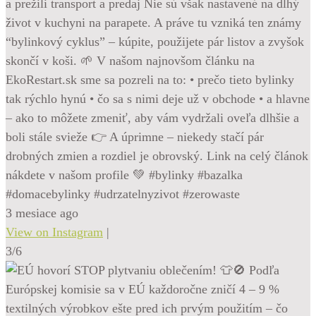
a prežili transport a predaj Nie sú však nastavené na dlhý
život v kuchyni na parapete. A práve tu vzniká ten známy
“bylinkový cyklus” – kúpite, použijete pár listov a zvyšok
skončí v koši. 🌱 V našom najnovšom článku na
EkoRestart.sk sme sa pozreli na to: • prečo tieto bylinky
tak rýchlo hynú • čo sa s nimi deje už v obchode • a hlavne
– ako to môžete zmeniť, aby vám vydržali oveľa dlhšie a
boli stále svieže 👉 A úprimne – niekedy stačí pár
drobných zmien a rozdiel je obrovský. Link na celý článok
nákdete v našom profile 💚 #bylinky #bazalka
#domacebylinky #udrzatelnyzivot #zerowaste
3 mesiace ago
View on Instagram
|
3/6