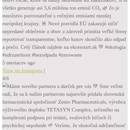
všetko generuje asi 5,6 milióna ton emisií CO₂ 🌿 čo je
množstvo porovnateľné s ročnými emisiami menšej
európskej krajiny. 🚨 Nové pravidlá EÚ zakazujú ničiť
nepredané oblečenie a obuv a zároveň prinútia veľké firmy
reportovať transparentne, koľko kusov skončilo ako odpad
a prečo. Celý článok nájdete na ekorestart.sk 💚 #ekologia
#udrzatelnost #bezodpadu #zerowaste
5 mesiacov ago
View on Instagram
|
4/6