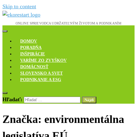
Skip to content
Novinky, rozhovory a inšpirácie
Ekoreštart
DOMOV
PORADŇA
INŠPIRÁCIE
VARÍME ZO ZVYŠKOV
DOMÁCNOSŤ
SLOVENSKO A SVET
PODNIKANIE A ESG
Hľadať:
Značka:
environmentálna
legislatíva EÚ