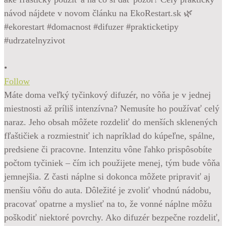
•
Follow
Máte doma veľký tyčinkový difuzér, no vôňa je v jednej
miestnosti až príliš intenzívna? Nemusíte ho používať celý
naraz. Jeho obsah môžete rozdeliť do menších sklenených
fľaštičiek a rozmiestniť ich napríklad do kúpeľne, spálne,
predsiene či pracovne. Intenzitu vône ľahko prispôsobíte
počtom tyčiniek – čím ich použijete menej, tým bude vôňa
jemnejšia. Z časti náplne si dokonca môžete pripraviť aj
menšiu vôňu do auta. Dôležité je zvoliť vhodnú nádobu,
pracovať opatrne a myslieť na to, že vonné náplne môžu
poškodiť niektoré povrchy. Ako difuzér bezpečne rozdeliť,