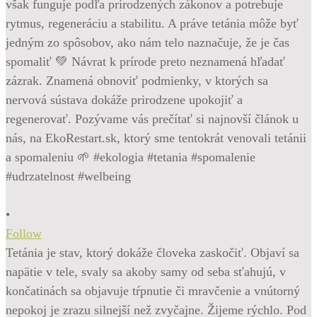
•
Follow
Tetánia je stav, ktorý dokáže človeka zaskočiť. Objaví sa
napätie v tele, svaly sa akoby samy od seba sťahujú, v
končatinách sa objavuje tŕpnutie či mravčenie a vnútorný
nepokoj je zrazu silnejší než zvyčajne. Žijeme rýchlo. Pod