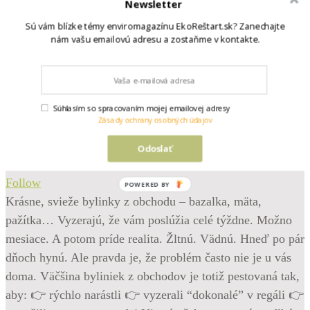
Newsletter
Sú vám blízke témy enviromagazínu EkoReštart.sk? Zanechajte
nám vašu emailovú adresu a zostaňme v kontakte.
Súhlasím so spracovaním mojej emailovej adresy
Zásady ochrany osobných údajov
Odoslať
•
Follow
POWERED BY
Krásne, svieže bylinky z obchodu – bazalka, mäta,
pažítka… Vyzerajú, že vám poslúžia celé týždne. Možno
mesiace. A potom príde realita. Žltnú. Vädnú. Hneď po pár
dňoch hynú. Ale pravda je, že problém často nie je u vás
doma. Väčšina byliniek z obchodov je totiž pestovaná tak,
aby: 👉 rýchlo narástli 👉 vyzerali “dokonalé” v regáli 👉