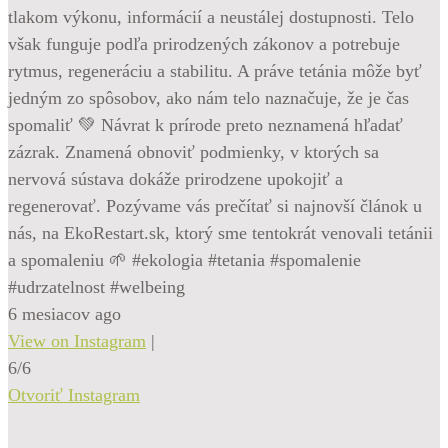
tlakom výkonu, informácií a neustálej dostupnosti. Telo
však funguje podľa prirodzených zákonov a potrebuje
rytmus, regeneráciu a stabilitu. A práve tetánia môže byť
jedným zo spôsobov, ako nám telo naznačuje, že je čas
spomaliť 💚 Návrat k prírode preto neznamená hľadať
zázrak. Znamená obnoviť podmienky, v ktorých sa
nervová sústava dokáže prirodzene upokojiť a
regenerovať. Pozývame vás prečítať si najnovší článok u
nás, na EkoRestart.sk, ktorý sme tentokrát venovali tetánii
a spomaleniu 🌱 #ekologia #tetania #spomalenie
#udrzatelnost #welbeing
6 mesiacov ago
View on Instagram
|
6/6
Otvoriť Instagram