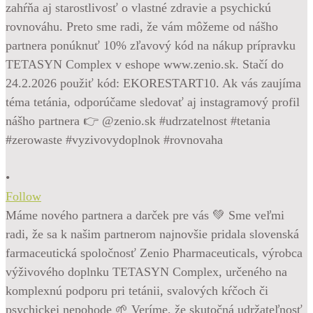
•
Follow
Máme nového partnera a darček pre vás 💚 Sme veľmi
radi, že sa k našim partnerom najnovšie pridala slovenská
farmaceutická spoločnosť Zenio Pharmaceuticals, výrobca
výživového doplnku TETASYN Complex, určeného na
komplexnú podporu pri tetánii, svalových kŕčoch či
psychickej nepohode 🌱 Veríme, že skutočná udržateľnosť