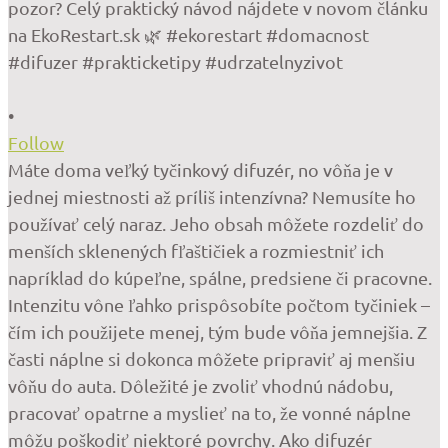
•
Follow
Máte doma veľký tyčinkový difuzér, no vôňa je v
jednej miestnosti až príliš intenzívna? Nemusíte ho
používať celý naraz. Jeho obsah môžete rozdeliť do
menších sklenených fľaštičiek a rozmiestniť ich
napríklad do kúpeľne, spálne, predsiene či pracovne.
Intenzitu vône ľahko prispôsobíte počtom tyčiniek –
čím ich použijete menej, tým bude vôňa jemnejšia. Z
časti náplne si dokonca môžete pripraviť aj menšiu
vôňu do auta. Dôležité je zvoliť vhodnú nádobu,
pracovať opatrne a myslieť na to, že vonné náplne
môžu poškodiť niektoré povrchy. Ako difuzér