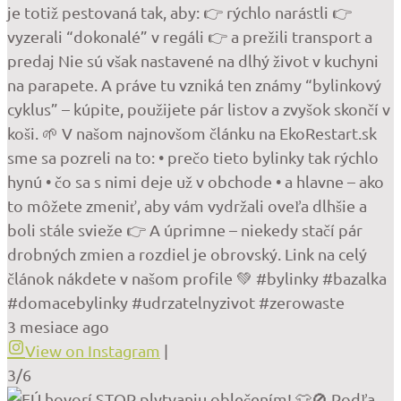
je totiž pestovaná tak, aby: 👉 rýchlo narástli 👉
vyzerali “dokonalé” v regáli 👉 a prežili transport a
predaj Nie sú však nastavené na dlhý život v kuchyni
na parapete. A práve tu vzniká ten známy “bylinkový
cyklus” – kúpite, použijete pár listov a zvyšok skončí v
koši. 🌱 V našom najnovšom článku na EkoRestart.sk
sme sa pozreli na to: • prečo tieto bylinky tak rýchlo
hynú • čo sa s nimi deje už v obchode • a hlavne – ako
to môžete zmeniť, aby vám vydržali oveľa dlhšie a
boli stále svieže 👉 A úprimne – niekedy stačí pár
drobných zmien a rozdiel je obrovský. Link na celý
článok nákdete v našom profile 💚 #bylinky #bazalka
#domacebylinky #udrzatelnyzivot #zerowaste
3 mesiace ago
View on Instagram
|
3/6