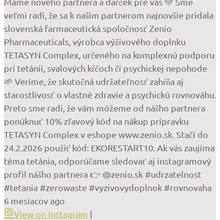
Máme nového partnera a darček pre vás 💚 Sme
veľmi radi, že sa k našim partnerom najnovšie pridala
slovenská farmaceutická spoločnosť Zenio
Pharmaceuticals, výrobca výživového doplnku
TETASYN Complex, určeného na komplexnú podporu
pri tetánii, svalových kŕčoch či psychickej nepohode
🌱 Veríme, že skutočná udržateľnosť zahŕňa aj
starostlivosť o vlastné zdravie a psychickú rovnováhu.
Preto sme radi, že vám môžeme od nášho partnera
ponúknuť 10% zľavový kód na nákup prípravku
TETASYN Complex v eshope www.zenio.sk. Stačí do
24.2.2026 použiť kód: EKORESTART10. Ak vás zaujíma
téma tetánia, odporúčame sledovať aj instagramový
profil nášho partnera 👉 @zenio.sk #udrzatelnost
#tetania #zerowaste #vyzivovydoplnok #rovnovaha
6 mesiacov ago
View on Instagram
|