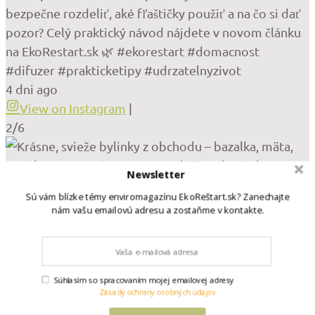
bezpečne rozdeliť, aké fľaštičky použiť a na čo si dať
pozor? Celý praktický návod nájdete v novom článku
na EkoRestart.sk 🌿 #ekorestart #domacnost
#difuzer #prakticketipy #udrzatelnyzivot
4 dni ago
View on Instagram
|
2/6
Newsletter
Sú vám blízke témy enviromagazínu EkoReštart.sk? Zanechajte
nám vašu emailovú adresu a zostaňme v kontakte.
Súhlasím so spracovaním mojej emailovej adresy
Zásady ochrany osobných údajov