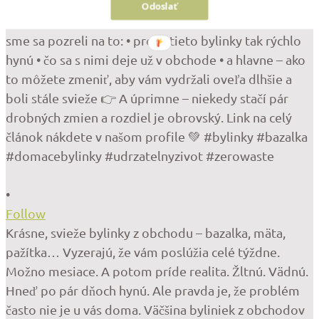
Odoslať
•
Follow
Krásne, svieže bylinky z obchodu – bazalka, mäta,
pažítka… Vyzerajú, že vám poslúžia celé týždne.
Možno mesiace. A potom príde realita. Žltnú. Vädnú.
Hneď po pár dňoch hynú. Ale pravda je, že problém
často nie je u vás doma. Väčšina byliniek z obchodov