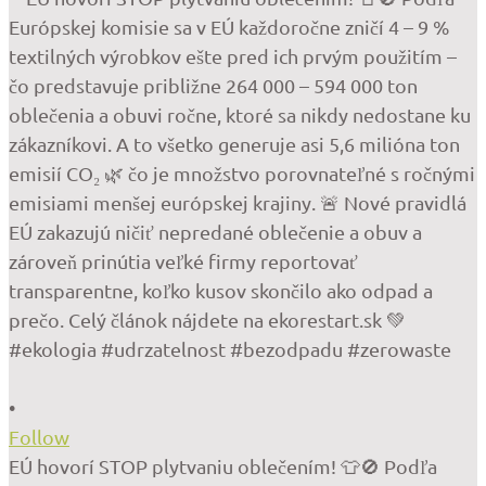
•
Follow
EÚ hovorí STOP plytvaniu oblečením! 👕🚫 Podľa