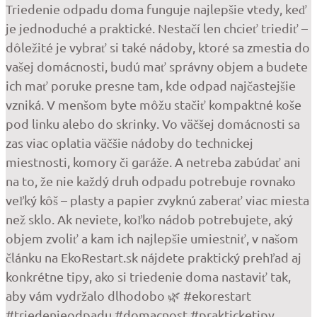
Triedenie odpadu doma funguje najlepšie vtedy, keď
je jednoduché a praktické. Nestačí len chcieť triediť –
dôležité je vybrať si také nádoby, ktoré sa zmestia do
vašej domácnosti, budú mať správny objem a budete
ich mať poruke presne tam, kde odpad najčastejšie
vzniká. V menšom byte môžu stačiť kompaktné koše
pod linku alebo do skrinky. Vo väčšej domácnosti sa
zas viac oplatia väčšie nádoby do technickej
miestnosti, komory či garáže. A netreba zabúdať ani
na to, že nie každý druh odpadu potrebuje rovnako
veľký kôš – plasty a papier zvyknú zaberať viac miesta
než sklo. Ak neviete, koľko nádob potrebujete, aký
objem zvoliť a kam ich najlepšie umiestniť, v našom
článku na EkoRestart.sk nájdete praktický prehľad aj
konkrétne tipy, ako si triedenie doma nastaviť tak,
aby vám vydržalo dlhodobo 🌿 #ekorestart
#triedenieodpadu #domacnost #prakticketipy