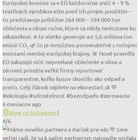
Európskej komisie sa v EÚ každoročne zničí 4 – 9 %
textilných výrobkov ešte pred ich prvým použitím –
čo predstavuje približne 264 000 – 594 000 ton
oblečenia a obuvi ročne, ktoré sa nikdy nedostane ku
zákazníkovi. A to všetko generuje asi 5,6 milióna ton
emisií CO₂ 🌿 čo je množstvo porovnateľné s ročnými
emisiami menšej európskej krajiny. 🚨 Nové pravidlá
EÚ zakazujú ničiť nepredané oblečenie a obuv a
zároveň prinútia veľké firmy reportovať
transparentne, koľko kusov skončilo ako odpad a
prečo. Celý článok nájdete na ekorestart.sk 💚
#ekologia #udrzatelnost #bezodpadu #zerowaste
6 mesiacov ago
View on Instagram
|
4/6