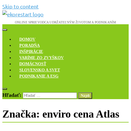
Skip to content
Novinky, rozhovory a inšpirácie
Ekoreštart
DOMOV
PORADŇA
INŠPIRÁCIE
VARÍME ZO ZVYŠKOV
DOMÁCNOSŤ
SLOVENSKO A SVET
PODNIKANIE A ESG
Hľadať:
Značka:
enviro cena Atlas