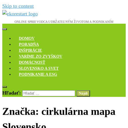
Skip to content
Novinky, rozhovory a inšpirácie
Ekoreštart
DOMOV
PORADŇA
INŠPIRÁCIE
VARÍME ZO ZVYŠKOV
DOMÁCNOSŤ
SLOVENSKO A SVET
PODNIKANIE A ESG
Hľadať:
Značka:
cirkulárna mapa
Slovensko