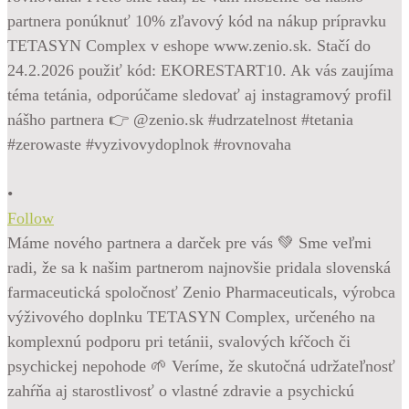
•
Follow
Máme nového partnera a darček pre vás 💚 Sme veľmi
radi, že sa k našim partnerom najnovšie pridala slovenská
farmaceutická spoločnosť Zenio Pharmaceuticals, výrobca
výživového doplnku TETASYN Complex, určeného na
komplexnú podporu pri tetánii, svalových kŕčoch či
psychickej nepohode 🌱 Veríme, že skutočná udržateľnosť
zahŕňa aj starostlivosť o vlastné zdravie a psychickú