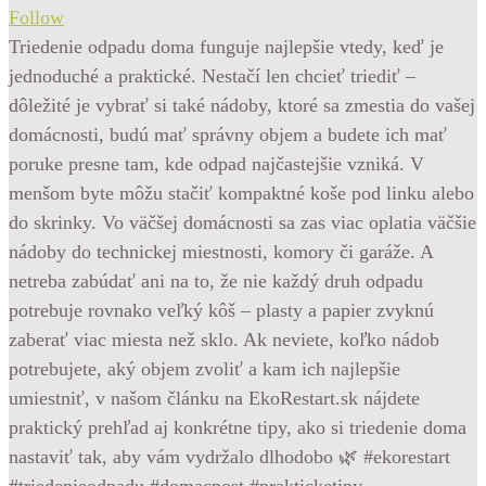
Follow
Triedenie odpadu doma funguje najlepšie vtedy, keď je
jednoduché a praktické. Nestačí len chcieť triediť –
dôležité je vybrať si také nádoby, ktoré sa zmestia do vašej
domácnosti, budú mať správny objem a budete ich mať
poruke presne tam, kde odpad najčastejšie vzniká. V
menšom byte môžu stačiť kompaktné koše pod linku alebo
do skrinky. Vo väčšej domácnosti sa zas viac oplatia väčšie
nádoby do technickej miestnosti, komory či garáže. A
netreba zabúdať ani na to, že nie každý druh odpadu
potrebuje rovnako veľký kôš – plasty a papier zvyknú
zaberať viac miesta než sklo. Ak neviete, koľko nádob
potrebujete, aký objem zvoliť a kam ich najlepšie
umiestniť, v našom článku na EkoRestart.sk nájdete
praktický prehľad aj konkrétne tipy, ako si triedenie doma
nastaviť tak, aby vám vydržalo dlhodobo 🌿 #ekorestart
#triedenieodpadu #domacnost #prakticketipy