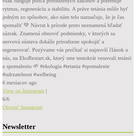
však funguje podľa prirodzených zákonov a potrebuje
rytmus, regeneráciu a stabilitu. A práve tetánia môže byť
jedným zo spôsobov, ako nám telo naznačuje, že je čas
spomaliť 💚 Návrat k prírode preto neznamená hľadať
zázrak. Znamená obnoviť podmienky, v ktorých sa
nervová sústava dokáže prirodzene upokojiť a
regenerovať. Pozývame vás prečítať si najnovší článok u
nás, na EkoRestart.sk, ktorý sme tentokrát venovali tetánii
a spomaleniu 🌱 #ekologia #tetania #spomalenie
#udrzatelnost #welbeing
6 mesiacov ago
View on Instagram
|
6/6
Otvoriť Instagram
Newsletter