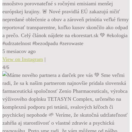
množstvo porovnateľné s ročnými emisiami menšej
európskej krajiny. 🚨 Nové pravidlá EÚ zakazujú ničiť
nepredané oblečenie a obuv a zároveň prinútia veľké firmy
reportovať transparentne, koľko kusov skončilo ako odpad
a prečo. Celý článok nájdete na ekorestart.sk 💚 #ekologia
#udrzatelnost #bezodpadu #zerowaste
5 mesiacov ago
View on Instagram
|
4/6