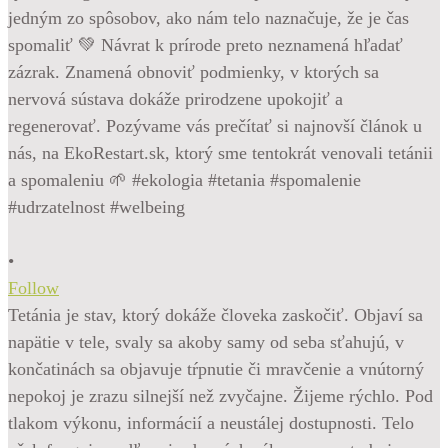
•
Follow
Tetánia je stav, ktorý dokáže človeka zaskočiť. Objaví sa
napätie v tele, svaly sa akoby samy od seba sťahujú, v
končatinách sa objavuje tŕpnutie či mravčenie a vnútorný
nepokoj je zrazu silnejší než zvyčajne. Žijeme rýchlo. Pod
tlakom výkonu, informácií a neustálej dostupnosti. Telo