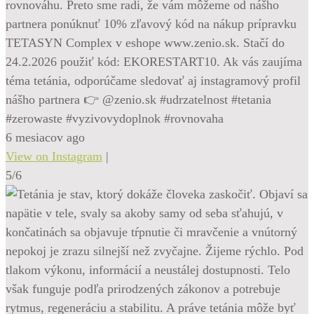
rovnováhu. Preto sme radi, že vám môžeme od nášho
partnera ponúknuť 10% zľavový kód na nákup prípravku
TETASYN Complex v eshope www.zenio.sk. Stačí do
24.2.2026 použiť kód: EKORESTART10. Ak vás zaujíma
téma tetánia, odporúčame sledovať aj instagramový profil
nášho partnera 👉 @zenio.sk #udrzatelnost #tetania
#zerowaste #vyzivovydoplnok #rovnovaha
6 mesiacov ago
View on Instagram
|
5/6