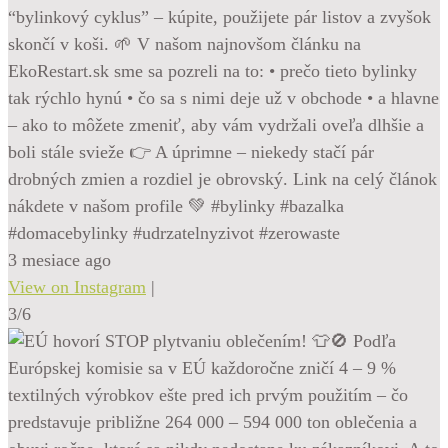
“bylinkový cyklus” – kúpite, použijete pár listov a zvyšok
skončí v koši. 🌱 V našom najnovšom článku na
EkoRestart.sk sme sa pozreli na to: • prečo tieto bylinky
tak rýchlo hynú • čo sa s nimi deje už v obchode • a hlavne
– ako to môžete zmeniť, aby vám vydržali oveľa dlhšie a
boli stále svieže 👉 A úprimne – niekedy stačí pár
drobných zmien a rozdiel je obrovský. Link na celý článok
nákdete v našom profile 💚 #bylinky #bazalka
#domacebylinky #udrzatelnyzivot #zerowaste
3 mesiace ago
View on Instagram
|
3/6