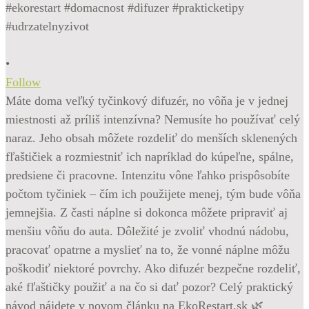
•
Follow
Máte doma veľký tyčinkový difuzér, no vôňa je v jednej
miestnosti až príliš intenzívna? Nemusíte ho používať celý
naraz. Jeho obsah môžete rozdeliť do menších sklenených
fľaštičiek a rozmiestniť ich napríklad do kúpeľne, spálne,
predsiene či pracovne. Intenzitu vône ľahko prispôsobíte
počtom tyčiniek – čím ich použijete menej, tým bude vôňa
jemnejšia. Z časti náplne si dokonca môžete pripraviť aj
menšiu vôňu do auta. Dôležité je zvoliť vhodnú nádobu,
pracovať opatrne a myslieť na to, že vonné náplne môžu
poškodiť niektoré povrchy. Ako difuzér bezpečne rozdeliť,
aké fľaštičky použiť a na čo si dať pozor? Celý praktický
návod nájdete v novom článku na EkoRestart.sk 🌿