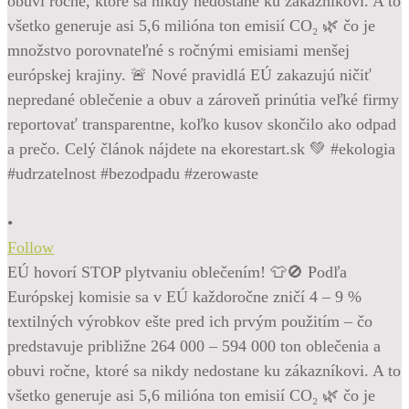
•
Follow
EÚ hovorí STOP plytvaniu oblečením! 👕🚫 Podľa
Európskej komisie sa v EÚ každoročne zničí 4 – 9 %
textilných výrobkov ešte pred ich prvým použitím – čo
predstavuje približne 264 000 – 594 000 ton oblečenia a
obuvi ročne, ktoré sa nikdy nedostane ku zákazníkovi. A to
všetko generuje asi 5,6 milióna ton emisií CO₂ 🌿 čo je