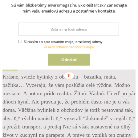
Sú vám blízke témy enviromagazínu EkoReštart.sk? Zanechajte
nám vašu emailovú adresu a zostaňme v kontakte.
Súhlasím so spracovaním mojej emailovej adresy
Zásady ochrany osobných údajov
Odoslať
•
Follow
Krásne, svieže bylinky z obchodu – bazalka, mäta,
pažítka… Vyzerajú, že vám poslúžia celé týždne. Možno
mesiace. A potom príde realita. Žltnú. Vädnú. Hneď po pár
dňoch hynú. Ale pravda je, že problém často nie je u vás
doma. Väčšina byliniek z obchodov je totiž pestovaná tak,
aby: 👉 rýchlo narástli 👉 vyzerali “dokonalé” v regáli 👉
a prežili transport a predaj Nie sú však nastavené na dlhý
život v kuchyni na parapete. A práve tu vzniká ten známy