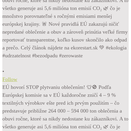
•
Follow
EÚ hovorí STOP plytvaniu oblečením! 👕🚫 Podľa
Európskej komisie sa v EÚ každoročne zničí 4 – 9 %
textilných výrobkov ešte pred ich prvým použitím – čo
predstavuje približne 264 000 – 594 000 ton oblečenia a
obuvi ročne, ktoré sa nikdy nedostane ku zákazníkovi. A to
všetko generuje asi 5,6 milióna ton emisií CO₂ 🌿 čo je