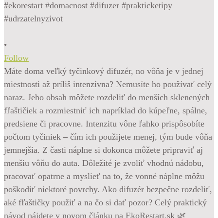
•
Follow
Máte doma veľký tyčinkový difuzér, no vôňa je v jednej
miestnosti až príliš intenzívna? Nemusíte ho používať celý
naraz. Jeho obsah môžete rozdeliť do menších sklenených
fľaštičiek a rozmiestniť ich napríklad do kúpeľne, spálne,
predsiene či pracovne. Intenzitu vône ľahko prispôsobíte
počtom tyčiniek – čím ich použijete menej, tým bude vôňa
jemnejšia. Z časti náplne si dokonca môžete pripraviť aj
menšiu vôňu do auta. Dôležité je zvoliť vhodnú nádobu,
pracovať opatrne a myslieť na to, že vonné náplne môžu
poškodiť niektoré povrchy. Ako difuzér bezpečne rozdeliť,
aké fľaštičky použiť a na čo si dať pozor? Celý praktický
návod nájdete v novom článku na EkoRestart.sk 🌿