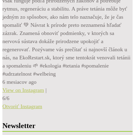
však funguje podľa prirodzených zákonov a potrebuje
rytmus, regeneráciu a stabilitu. A práve tetánia môže byť
jedným zo spôsobov, ako nám telo naznačuje, že je čas
spomaliť 💚 Návrat k prírode preto neznamená hľadať
zázrak. Znamená obnoviť podmienky, v ktorých sa
nervová sústava dokáže prirodzene upokojiť a
regenerovať. Pozývame vás prečítať si najnovší článok u
nás, na EkoRestart.sk, ktorý sme tentokrát venovali tetánii
a spomaleniu 🌱 #ekologia #tetania #spomalenie
#udrzatelnost #welbeing
6 mesiacov ago
View on Instagram
|
6/6
Otvoriť Instagram
Newsletter