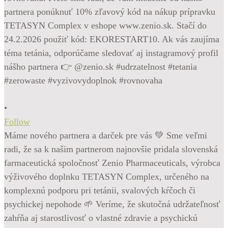
•
Follow
Máme nového partnera a darček pre vás 💚 Sme veľmi
radi, že sa k našim partnerom najnovšie pridala slovenská
farmaceutická spoločnosť Zenio Pharmaceuticals, výrobca
výživového doplnku TETASYN Complex, určeného na
komplexnú podporu pri tetánii, svalových kŕčoch či
psychickej nepohode 🌱 Veríme, že skutočná udržateľnosť
zahŕňa aj starostlivosť o vlastné zdravie a psychickú