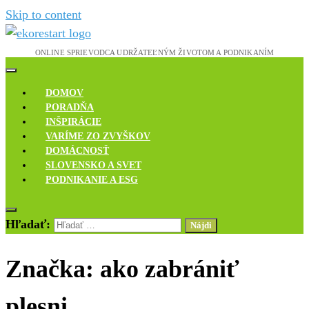
Skip to content
Novinky, rozhovory a inšpirácie
Ekoreštart
DOMOV
PORADŇA
INŠPIRÁCIE
VARÍME ZO ZVYŠKOV
DOMÁCNOSŤ
SLOVENSKO A SVET
PODNIKANIE A ESG
Hľadať:
Značka:
ako zabrániť
plesni