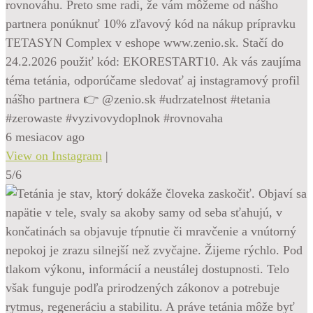
rovnováhu. Preto sme radi, že vám môžeme od nášho
partnera ponúknuť 10% zľavový kód na nákup prípravku
TETASYN Complex v eshope www.zenio.sk. Stačí do
24.2.2026 použiť kód: EKORESTART10. Ak vás zaujíma
téma tetánia, odporúčame sledovať aj instagramový profil
nášho partnera 👉 @zenio.sk #udrzatelnost #tetania
#zerowaste #vyzivovydoplnok #rovnovaha
6 mesiacov ago
View on Instagram
|
5/6