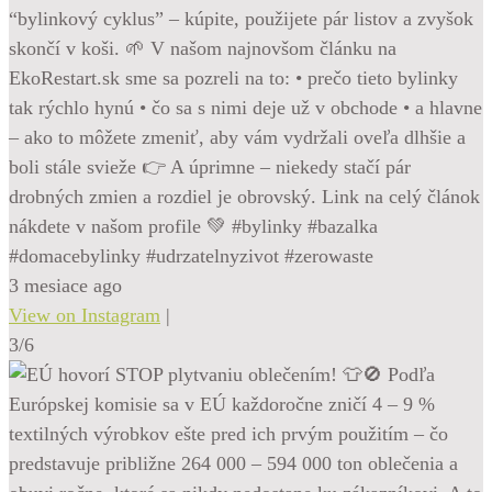
“bylinkový cyklus” – kúpite, použijete pár listov a zvyšok
skončí v koši. 🌱 V našom najnovšom článku na
EkoRestart.sk sme sa pozreli na to: • prečo tieto bylinky
tak rýchlo hynú • čo sa s nimi deje už v obchode • a hlavne
– ako to môžete zmeniť, aby vám vydržali oveľa dlhšie a
boli stále svieže 👉 A úprimne – niekedy stačí pár
drobných zmien a rozdiel je obrovský. Link na celý článok
nákdete v našom profile 💚 #bylinky #bazalka
#domacebylinky #udrzatelnyzivot #zerowaste
3 mesiace ago
View on Instagram
|
3/6