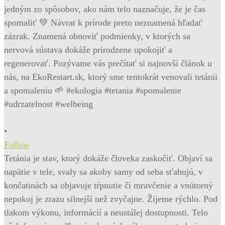
•
Follow
Tetánia je stav, ktorý dokáže človeka zaskočiť. Objaví sa
napätie v tele, svaly sa akoby samy od seba sťahujú, v
končatinách sa objavuje tŕpnutie či mravčenie a vnútorný
nepokoj je zrazu silnejší než zvyčajne. Žijeme rýchlo. Pod
tlakom výkonu, informácií a neustálej dostupnosti. Telo