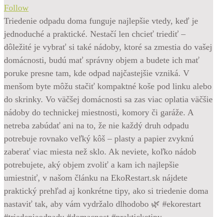
Follow
Triedenie odpadu doma funguje najlepšie vtedy, keď je
jednoduché a praktické. Nestačí len chcieť triediť –
dôležité je vybrať si také nádoby, ktoré sa zmestia do vašej
domácnosti, budú mať správny objem a budete ich mať
poruke presne tam, kde odpad najčastejšie vzniká. V
menšom byte môžu stačiť kompaktné koše pod linku alebo
do skrinky. Vo väčšej domácnosti sa zas viac oplatia väčšie
nádoby do technickej miestnosti, komory či garáže. A
netreba zabúdať ani na to, že nie každý druh odpadu
potrebuje rovnako veľký kôš – plasty a papier zvyknú
zaberať viac miesta než sklo. Ak neviete, koľko nádob
potrebujete, aký objem zvoliť a kam ich najlepšie
umiestniť, v našom článku na EkoRestart.sk nájdete
praktický prehľad aj konkrétne tipy, ako si triedenie doma
nastaviť tak, aby vám vydržalo dlhodobo 🌿 #ekorestart
#triedenieodpadu #domacnost #prakticketipy