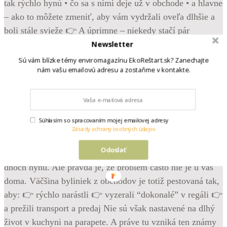
Newsletter
Sú vám blízke témy enviromagazínu EkoReštart.sk? Zanechajte
nám vašu emailovú adresu a zostaňme v kontakte.
•
Follow
Súhlasím so spracovaním mojej emailovej adresy
Krásne, svieže bylinky z obchodu – bazalka, mäta,
Zásady ochrany osobných údajov
pažítka… Vyzerajú, že vám poslúžia celé týždne. Možno
Odoslať
mesiace. A potom príde realita. Žltnú. Vädnú. Hneď po pár
dňoch hynú. Ale pravda je, že problém často nie je u vás
doma. Väčšina byliniek z obchodov je totiž pestovaná tak,
aby: 👉 rýchlo narástli 👉 vyzerali “dokonalé” v regáli 👉
a prežili transport a predaj Nie sú však nastavené na dlhý
život v kuchyni na parapete. A práve tu vzniká ten známy